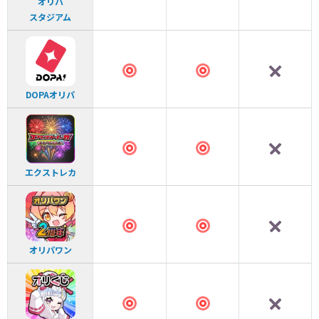
オリパ
スタジアム
×
◎
◎
DOPAオリパ
×
◎
◎
エクストレカ
×
◎
◎
オリパワン
×
◎
◎