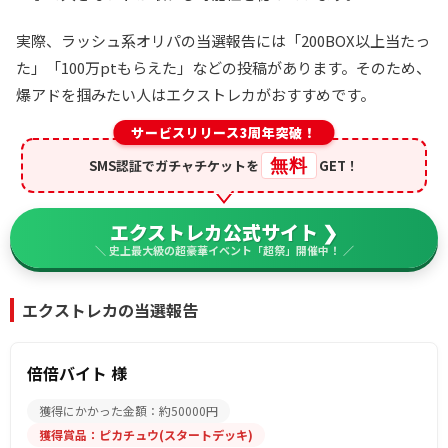
実際、ラッシュ系オリパの当選報告には「200BOX以上当たっ
た」「100万ptもらえた」などの投稿があります。そのため、
爆アドを掴みたい人はエクストレカがおすすめです。
サービスリリース3周年突破！
無料
SMS認証でガチャチケットを
GET！
エクストレカ公式サイト ❯
＼ 史上最大級の超豪華イベント「超祭」開催中！ ／
エクストレカの当選報告
倍倍バイト 様
獲得にかかった金額：約50000円
獲得賞品：ピカチュウ(スタートデッキ)