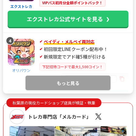
VIPパス初月分全額ポイントバック！
エクストレカ
エクストレカ公式サイトを見る
4
ペイディ・メルペイ両対応
初回限定LINEクーポン配布中！
新規限定でアド確5種が引ける
下記招待コードで最大1,500コイン！
オリパワン
baxGPb
招待コード
もっと見る
オリパワン公式サイトを見る
秋葉原の現役カードショップ店員が検証・執筆
トレカ専門店「メルカード」
5
ペイディ・メルペイ両対応
LINEクーポンで最大90%OFF
毎日無料ガチャが引ける