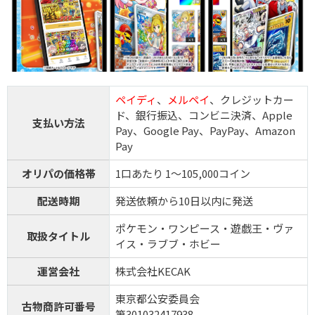
ペイディ
、
メルペイ
、クレジットカー
ド、銀行振込、コンビニ決済、Apple
支払い方法
Pay、Google Pay、PayPay、Amazon
Pay
オリパの価格帯
1口あたり 1～105,000コイン
配送時期
発送依頼から10日以内に発送
ポケモン・ワンピース・遊戯王・ヴァ
取扱タイトル
イス・ラブブ・ホビー
運営会社
株式会社KECAK
東京都公安委員会
古物商許可番号
第301032417938