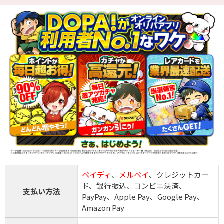
ペイディ
、
メルペイ
、クレジットカー
ド、銀行振込、コンビニ決済、
支払い方法
PayPay、Apple Pay、Google Pay、
Amazon Pay