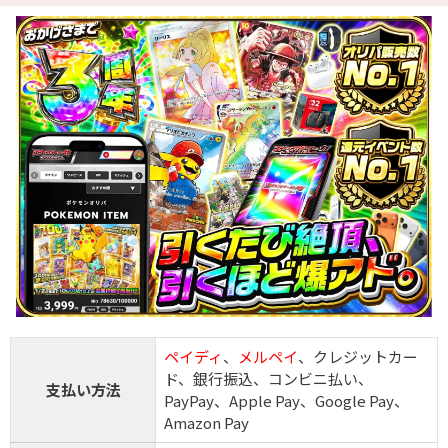
ペイディ
、
メルペイ
、クレジットカー
ド、銀行振込、コンビニ払い、
支払い方法
PayPay、Apple Pay、Google Pay、
Amazon Pay