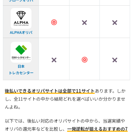
×
×
◎
ALPHAオリパ
×
×
◎
日本
トレカセンター
後払いできるオリパサイトは全部で11サイト
あります。しか
し、全11サイトの中から結局どれを選べばいいか分かりませ
んよね。
以下では、後払い対応のオリパサイトの中から、当選実績や
オリパの還元率などを比較し、
一発逆転が狙えるおすすめの7