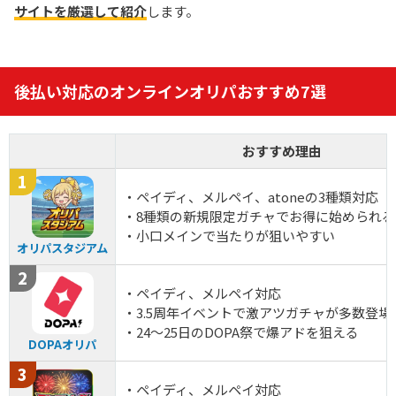
サイトを厳選して紹介
します。
後払い対応のオンラインオリパおすすめ7選
おすすめ理由
・ペイディ、メルペイ、atoneの3種類対応
・8種類の新規限定ガチャでお得に始められる
・小口メインで当たりが狙いやすい
オリパスタジアム
・ペイディ、メルペイ対応
・3.5周年イベントで激アツガチャが多数登場
・24～25日のDOPA祭で爆アドを狙える
DOPAオリパ
・ペイディ、メルペイ対応