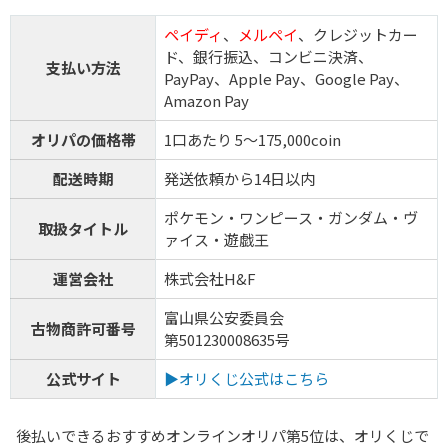
ペイディ
、
メルペイ
、クレジットカー
ド、銀行振込、コンビニ決済、
支払い方法
PayPay、Apple Pay、Google Pay、
Amazon Pay
オリパの価格帯
1口あたり 5～175,000coin
配送時期
発送依頼から14日以内
ポケモン・ワンピース・ガンダム・ヴ
取扱タイトル
ァイス・遊戯王
運営会社
株式会社H&F
富山県公安委員会
古物商許可番号
第501230008635号
公式サイト
▶オリくじ公式はこちら
後払いできるおすすめオンラインオリパ第5位は、オリくじで