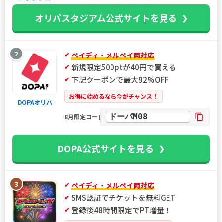
オリパスタジアム公式サイトを見る
2
ペイディ・メルペイ両対応
新規限定500ptが40円で買える
下記クーポンで最大92%OFF
お得に始めるなら今がチャンス！
DOPAオリパ
ドーパM08
8月限定コード
DOPA公式サイトを見る
3
ペイディ・メルペイ両対応
SMS認証でチケットを無料GET
登録後48時間限定でPT増量！