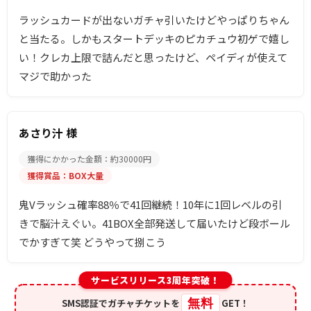
ラッシュカードが出ないガチャ引いたけどやっぱりちゃん
と当たる。しかもスタートデッキのピカチュウ初ゲで嬉し
い！クレカ上限で詰んだと思ったけど、ペイディが使えて
マジで助かった
あさり汁 様
獲得にかかった金額：約30000円
獲得賞品：BOX大量
鬼Vラッシュ確率88％で41回継続！10年に1回レベルの引
きで脳汁えぐい。41BOX全部発送して届いたけど段ボール
でかすぎて笑 どうやって捌こう
サービスリリース3周年突破！
無料
SMS認証でガチャチケットを
GET！