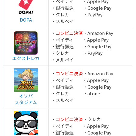
・ペイディ ・Apple Pay
・銀行振込 ・Google Pay
・クレカ ・PayPay
オリパワン公式サイトを見る
DOPA
・メルペイ
・
コンビニ決済
・Amazon Pay
7
TVCM記念超還元イベント開幕！
・ペイディ ・Apple Pay
・銀行振込 ・Google Pay
LINEクーポンで最大90%OFF
・クレカ ・PayPay
毎日無料ガチャが引ける
エクストレカ
・メルペイ
還元率115％超えのオリパが毎日登場！
オリくじ
・
コンビニ決済
・Amazon Pay
オリくじ公式サイトを見る
・ペイディ ・Apple Pay
・銀行振込 ・Google Pay
・クレカ ・atone
オリパ
・メルペイ
スタジアム
8
1周年記念イベント開催中！
TORAオリパ
新規登録限定で最大90％OFF
新規限定5種類のアド確が引ける
・
コンビニ決済
・クレカ
・ペイディ ・Apple Pay
還元率110%超の限定ガチャが引ける！
・銀行振込 ・Google Pay