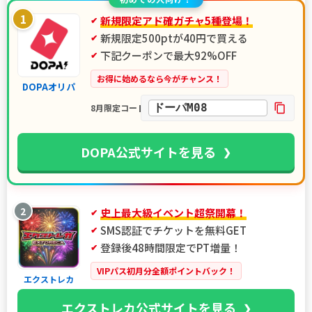
1
新規限定アド確ガチャ5種登場！
新規限定500ptが40円で買える
下記クーポンで最大92%OFF
お得に始めるなら今がチャンス！
DOPAオリパ
ドーパM08
8月限定コード
DOPA公式サイトを見る
2
史上最大級イベント超祭開幕！
SMS認証でチケットを無料GET
登録後48時間限定でPT増量！
VIPパス初月分全額ポイントバック！
エクストレカ
エクストレカ公式サイトを見る