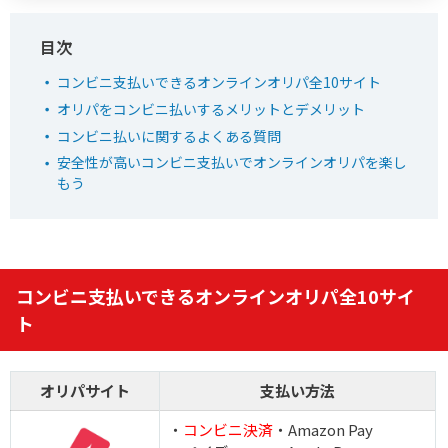
どっかん！トレカ公式サイトを見る
コンビニ支払いできるオンラインオリパ全10サイト
5
新規限定アド確ガチャが6種類！
オリパをコンビニ払いするメリットとデメリット
新規アド確で4,554coin以上獲得
コンビニ払いに関するよくある質問
ログボで無料ガチャが引ける
安全性が高いコンビニ支払いでオンラインオリパを楽し
もう
公式LINE連携で初回最大90％OFF！
おりパンダ
おりパンダ公式サイトを見る
コンビニ支払いできるオンラインオリパ全10サイ
6
2周年大感謝祭イベント開催中！
ト
初回限定LINEクーポン配布中！
新規限定でアド確5種が引ける
オリパサイト
支払い方法
下記招待コードで最大1,500コイン！
オリパワン
・
コンビニ決済
・Amazon Pay
baxGPb
招待コード