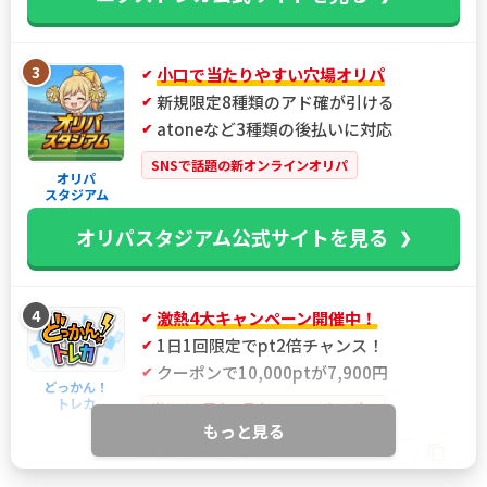
3
小口で当たりやすい穴場オリパ
新規限定8種類のアド確が引ける
atoneなど3種類の後払いに対応
SNSで話題の新オンラインオリパ
オリパ
スタジアム
オリパスタジアム公式サイトを見る
4
激熱4大キャンペーン開催中！
1日1回限定でpt2倍チャンス！
クーポンで10,000ptが7,900円
どっかん！
トレカ
当サイト限定！最大21%OFFクーポン
もっと見る
IYGANSSF
限定クーポン