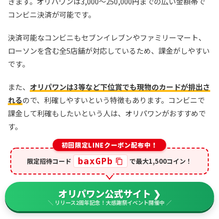
きます。オリパワンは3,000～250,000円までの広い金額帯で
コンビニ決済が可能です。
決済可能なコンビニもセブンイレブンやファミリーマート、
ローソンを含む全5店舗が対応しているため、課金がしやすい
です。
また、
オリパワンは3等など下位賞でも現物のカードが排出さ
れる
ので、利確しやすいという特徴もあります。コンビニで
課金して利確もしたいという人は、オリパワンがおすすめで
す。
初回限定LINEクーポン配布中！
baxGPb
限定招待コード
で最大1,500コイン！
オリパワン公式サイト ❯
＼ リリース2周年記念！大感謝祭イベント開催中 ／