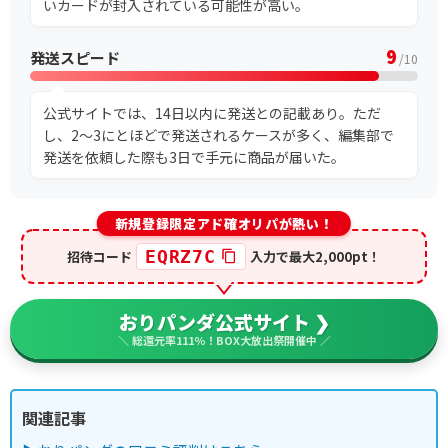
いカードが封入されている可能性が高い。
9
発送スピード
/10
公式サイトでは、14日以内に発送との記載あり。ただ
し、2～3にとほどで発送されるケースが多く、編集部で
発送を依頼した際も3日で手元に商品が届いた。
新規登録限定アド確オリパが熱い！
EQRZ7C
招待コード
入力で最大2,000pt！
おりパンダ公式サイト ❯
＼ 総還元率111％！BOX大放出祭開催中 ／
関連記事