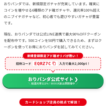
おりパンダでは、新規限定ガチャが充実しています。確実に
コインを増やせる6種類のアド確ガチャや、還元率100％超え
のニブイチガチャなど、初心者でも遊びやすいガチャが豊富
です。
現在、おりパンダでは公式LINE連携で最大90％OFFクーポン
を配布中です。500コインを50円で購入できるため、まずはク
ーポンを使ってお得におりパンダを試してみてください。
新規登録限定アド確オリパが熱い！
EQRZ7C
招待コード
入力で最大2,000pt！
おりパンダ公式サイト ❯
＼ 総還元率111％！BOX大放出祭開催中 ／
カードショップ店員の視点で解説！