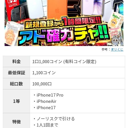
新規限定5種類のアド確が引ける
還元率110%超の限定ガチャが引ける！
TORAオリパ公式サイトを見る
参考：
オリくじ
料金
1口1,000コイン (有料コイン限定)
最低保証
1,100コイン
総口数
100,000口
・iPhone17 Pro
1等
・iPhoneAir
・iPhone17
・ノーリスクで引ける
特徴
・1人1回まで