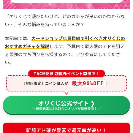
「オリくじで遊びたいけど、どのガチャが良いのかわからな
い…」そんな悩みを持っていませんか？
本記事では、
カードショップ店員目線で引くべきオリくじの
おすすめガチャを解説
します。予算内で最大限のアドを狙え
る最強の立ち回りを伝授するので、ぜひ参考にしてくださ
い。
TVCM記念 超還元イベント開催中！
最大90%OFF
【初回限定】コイン購入が
！
オリくじ公式サイト ❯
＼ 総還元率115%超えのオリパが毎日登場！ ／
新規アド確が豊富で還元率が高い！