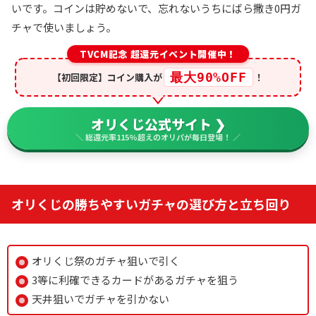
いです。コインは貯めないで、忘れないうちにばら撒き0円ガ
チャで使いましょう。
TVCM記念 超還元イベント開催中！
最大90%OFF
【初回限定】コイン購入が
！
オリくじ公式サイト ❯
＼ 総還元率115%超えのオリパが毎日登場！ ／
オリくじの勝ちやすいガチャの選び方と立ち回り
オリくじ祭のガチャ狙いで引く
3等に利確できるカードがあるガチャを狙う
天井狙いでガチャを引かない