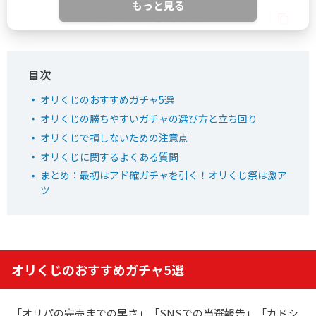
もっと見る
IYGANSSF
限定クーポン
どっかん！トレカ公式サイトを見る
オリくじのおすすめガチャ5選
5
新規限定アド確ガチャが6種類！
オリくじの勝ちやすいガチャの選び方と立ち回り
おりパンダ
新規アド確で4,554coin以上獲得
オリくじで損しないための注意点
ログボで無料ガチャが引ける
オリくじに関するよくある質問
まとめ：最初はアド確ガチャを引く！オリくじ祭は激ア
公式LINE連携で初回最大90％OFF！
ツ
おりパンダ公式サイトを見る
6
2周年大感謝祭イベント開催中！
オリくじのおすすめガチャ5選
オリパワン
初回限定LINEクーポン配布中！
新規限定でアド確5種が引ける
「オリパの完売までの早さ」「SNSでの当選報告」「カドシ