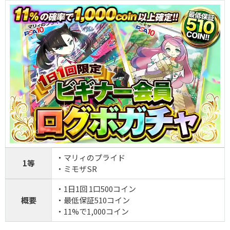
・マリィのプライド
1等
・ミモザSR
・1日1回 1口500コイン
概要
・最低保証510コイン
・11%で1,000コイン