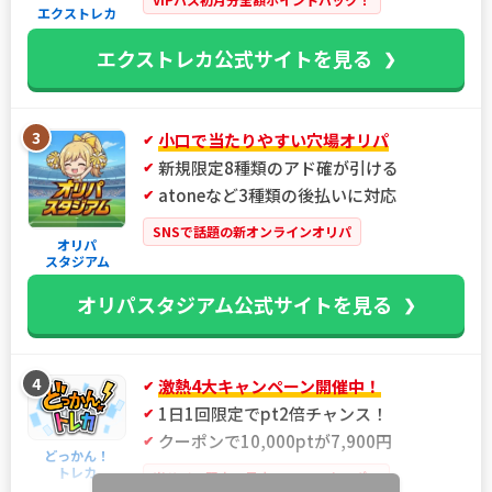
エクストレカ
エクストレカ公式サイトを見る
3
小口で当たりやすい穴場オリパ
新規限定8種類のアド確が引ける
atoneなど3種類の後払いに対応
SNSで話題の新オンラインオリパ
オリパ
スタジアム
オリパスタジアム公式サイトを見る
4
激熱4大キャンペーン開催中！
1日1回限定でpt2倍チャンス！
クーポンで10,000ptが7,900円
どっかん！
トレカ
当サイト限定！最大21%OFFクーポン