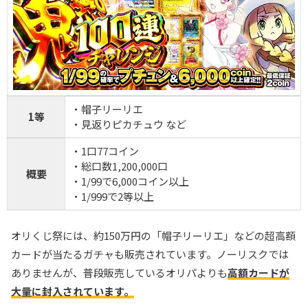
・帽子リーリエ
1等
・見返りピカチュウ など
・1口77コイン
・総口数1,200,000口
概要
・1/99で6,000コイン以上
・1/999で2等以上
オリくじ祭には、約150万円の「帽子リーリエ」などの超高額
カードが当たるガチャも販売されています。ノーリスクでは
ありませんが、普段販売しているオリパよりも
高額カードが
大量に封入されています。