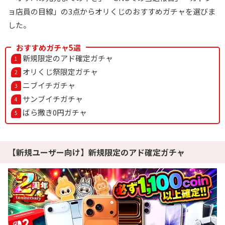
下記招待コードで最大1,500コイン！
ョ店員の目線」の3点からオリくじのおすすめガチャを選びま
した。
baxGPb
招待コード
おすすめガチャ5選
オリパワン公式サイトを見る
新規限定のアド確定ガチャ
オリくじ祭限定ガチャ
ニブイチガチャ
7
TVCM記念超還元イベント開幕！
オリくじ
サンブイチガチャ
LINEクーポンで最大90%OFF
ばら撒き0円ガチャ
毎日無料ガチャが引ける
還元率115％超えのオリパが毎日登場！
【新規ユーザー向け】新規限定のアド確定ガチャ
オリくじ公式サイトを見る
8
1周年記念イベント開催中！
TORAオリパ
新規登録限定で最大90％OFF