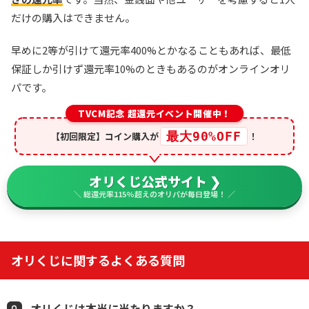
だけの購入はできません。
早めに2等が引けて還元率400%とかなることもあれば、最低
保証しか引けず還元率10%のときもあるのがオンラインオリ
パです。
TVCM記念 超還元イベント開催中！
最大90%OFF
【初回限定】コイン購入が
！
オリくじ公式サイト ❯
＼ 総還元率115%超えのオリパが毎日登場！ ／
オリくじに関するよくある質問
オリくじは本当に当たりますか？