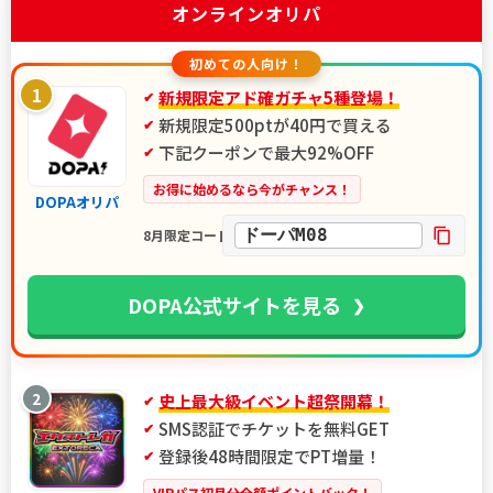
オンラインオリパ
初めての人向け！
1
新規限定アド確ガチャ5種登場！
新規限定500ptが40円で買える
下記クーポンで最大92%OFF
お得に始めるなら今がチャンス！
DOPAオリパ
ドーパM08
8月限定コード
DOPA公式サイトを見る
2
史上最大級イベント超祭開幕！
SMS認証でチケットを無料GET
登録後48時間限定でPT増量！
VIPパス初月分全額ポイントバック！