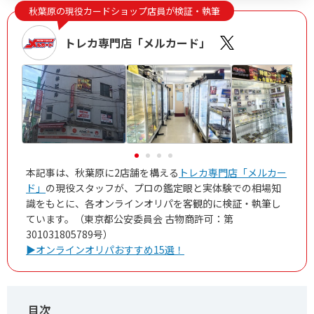
秋葉原の現役カードショップ店員が検証・執筆
どっかん！トレカ公式サイトを見る
トレカ専門店「メルカード」
5
新規限定アド確ガチャが6種類！
おりパンダ
新規アド確で4,554coin以上獲得
ログボで無料ガチャが引ける
公式LINE連携で初回最大90％OFF！
おりパンダ公式サイトを見る
本記事は、秋葉原に2店舗を構える
トレカ専門店「メルカー
ド」
の現役スタッフが、プロの鑑定眼と実体験での相場知
識をもとに、各オンラインオリパを客観的に検証・執筆し
ています。（東京都公安委員会 古物商許可：第
6
2周年大感謝祭イベント開催中！
オリパワン
301031805789号）
初回限定LINEクーポン配布中！
▶オンラインオリパおすすめ15選！
新規限定でアド確5種が引ける
下記招待コードで最大1,500コイン！
baxGPb
招待コード