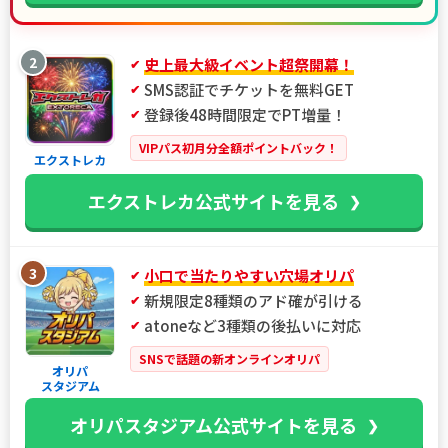
2
史上最大級イベント超祭開幕！
SMS認証でチケットを無料GET
登録後48時間限定でPT増量！
VIPパス初月分全額ポイントバック！
エクストレカ
エクストレカ公式サイトを見る
3
小口で当たりやすい穴場オリパ
新規限定8種類のアド確が引ける
atoneなど3種類の後払いに対応
SNSで話題の新オンラインオリパ
オリパ
スタジアム
オリパスタジアム公式サイトを見る