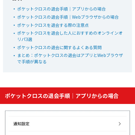
ポケットクロスの退会手順｜アプリからの場合
オリパワン公式サイトを見る
ポケットクロスの退会手順｜Webブラウザからの場合
ポケットクロスを退会する際の注意点
ポケットクロスを退会した人におすすめのオンラインオ
7
リパ3選
TVCM記念超還元イベント開幕！
オリくじ
LINEクーポンで最大90%OFF
ポケットクロスの退会に関するよくある質問
毎日無料ガチャが引ける
まとめ：ポケットクロスの退会はアプリとWebブラウザ
で手順が異なる
還元率115％超えのオリパが毎日登場！
オリくじ公式サイトを見る
ポケットクロスの退会手順｜アプリからの場合
8
1周年記念イベント開催中！
TORAオリパ
新規登録限定で最大90％OFF
新規限定5種類のアド確が引ける
還元率110%超の限定ガチャが引ける！