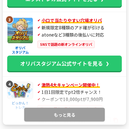
3
小口で当たりやすい穴場オリパ
新規限定8種類のアド確が引ける
atoneなど3種類の後払いに対応
SNSで話題の新オンラインオリパ
オリパ
スタジアム
オリパスタジアム公式サイトを見る
4
激熱4大キャンペーン開催中！
1日1回限定でpt2倍チャンス！
クーポンで10,000ptが7,900円
どっかん！
トレカ
当サイト限定！最大21%OFFクーポン
もっと見る
IYGANSSF
限定クーポン