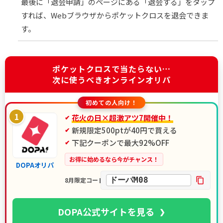
最後に「退会申請」のページにある「退会する」をタップ
すれば、Webブラウザからポケットクロスを退会できま
す。
ポケットクロスで当たらない…
次に使うべきオンラインオリパ
初めての人向け！
1
花火の日×超激アツ7開催中！
新規限定500ptが40円で買える
下記クーポンで最大92%OFF
お得に始めるなら今がチャンス！
DOPAオリパ
ドーパM08
8月限定コード
DOPA公式サイトを見る