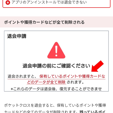
おりパンダ公式サイトを見る
アプリのアンインストールでは退会できない
6
2周年大感謝祭イベント開催中！
オリパワン
ポイントや獲得カードなどが全て削除される
初回限定LINEクーポン配布中！
新規限定でアド確5種が引ける
下記招待コードで最大1,500コイン！
baxGPb
招待コード
オリパワン公式サイトを見る
7
TVCM記念超還元イベント開幕！
オリくじ
LINEクーポンで最大90%OFF
毎日無料ガチャが引ける
ポケットクロスを退会すると、保有しているポイントや獲得
還元率115％超えのオリパが毎日登場！
カードなどの全てのデータが削除されます。
残っているポイ