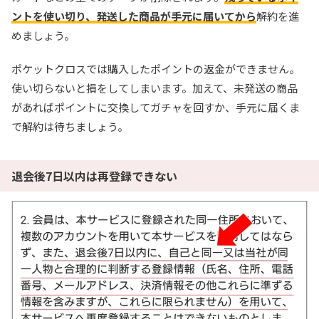
オリくじ公式サイトを見る
ントを使い切り、発送した商品が手元に届いてから
解約を進
めましょう。
ポケットクロスでは購入したポイントの返金ができません。
8
1周年記念イベント開催中！
TORAオリパ
使い切らないと損をしてしまいます。加えて、未発送の商品
新規登録限定で最大90％OFF
新規限定5種類のアド確が引ける
があればポイントに交換してガチャを回すか、手元に届くま
で解約は待ちましょう。
還元率110%超の限定ガチャが引ける！
TORAオリパ公式サイトを見る
退会後7日以内は再登録できない