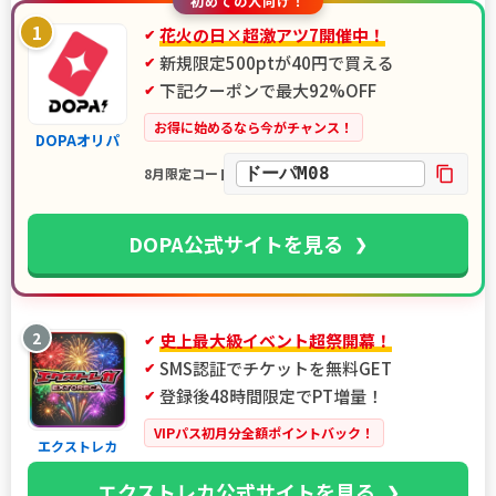
初めての人向け！
1
花火の日×超激アツ7開催中！
新規限定500ptが40円で買える
下記クーポンで最大92%OFF
お得に始めるなら今がチャンス！
DOPAオリパ
ドーパM08
8月限定コード
DOPA公式サイトを見る
2
史上最大級イベント超祭開幕！
SMS認証でチケットを無料GET
登録後48時間限定でPT増量！
VIPパス初月分全額ポイントバック！
エクストレカ
エクストレカ公式サイトを見る