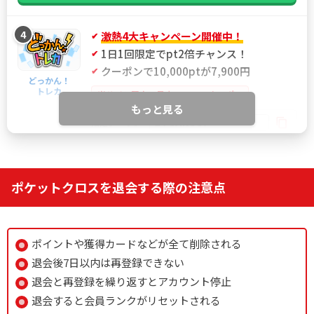
4
激熱4大キャンペーン開催中！
1日1回限定でpt2倍チャンス！
クーポンで10,000ptが7,900円
どっかん！
トレカ
当サイト限定！最大21%OFFクーポン
もっと見る
IYGANSSF
限定クーポン
どっかん！トレカ公式サイトを見る
ポケットクロスを退会する際の注意点
5
新規限定アド確ガチャが6種類！
おりパンダ
新規アド確で4,554coin以上獲得
ポイントや獲得カードなどが全て削除される
ログボで無料ガチャが引ける
退会後7日以内は再登録できない
公式LINE連携で初回最大90％OFF！
退会と再登録を繰り返すとアカウント停止
退会すると会員ランクがリセットされる