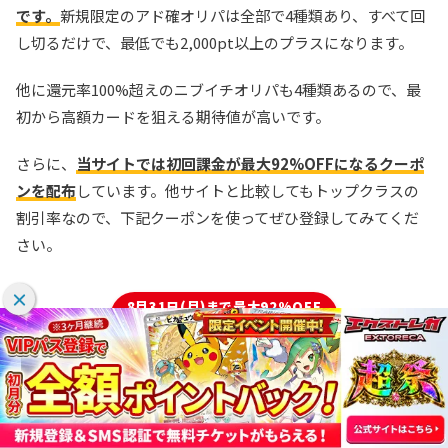
です。
新規限定のアド確オリパは全部で4種類あり、すべて回
し切るだけで、最低でも2,000pt以上のプラスになります。
他に還元率100%超えのニブイチオリパも4種類あるので、最
初から高額カードを狙える期待値が高いです。
さらに、
当サイトでは初回課金が最大92%OFFになるクーポ
ンを配布
しています。他サイトと比較してもトップクラスの
割引率なので、下記クーポンを使ってぜひ登録してみてくだ
さい。
8月31日(月)まで最大92%OFF
↓初回限定クーポン配布中
ドーパM08
で500ptが40円で買える！
DOPAオリパ公式サイト ❯
＼ ユーザー数150万人突破！花火の日×超激アツ7開催中 ／