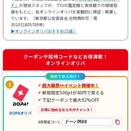
ド」
の現役スタッフが、プロの鑑定眼と実体験での相場知
識をもとに、各オンラインオリパを客観的に検証・執筆し
ています。（東京都公安委員会 古物商許可：第
301031805789号）
▶オンラインオリパおすすめ15選！
クーポンや招待コードなどお得満載！
オンラインオリパ
初めての人向け！
1
超大輪祭∞イベント開催中！
新規限定500ptが40円で買える
下記クーポンで最大92%OFF
お得に始めるなら今がチャンス！
DOPAオリパ
ドーパM08
8月限定コード