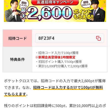
LINEクーポンで最大90%OFF
毎日無料ガチャが引ける
還元率100％超えの時限オリパが熱い！
オリくじ公式サイトを見る
招待コード
8F23F4
8
1周年記念イベント開催中！
TORAオリパ
・招待コード入力で100pt獲得
新規登録限定で最大90％OFF
※新規会員登録後1時間限定
特典条件
・初回ポイント購入で500pt獲得
新規限定5種類のアド確が引ける
・累計10,000円分購入で2,000pt獲得
還元率110%超の限定ガチャが引ける！
ポケットクロスでは、招待コードの入力で最大2,600ptが獲得
TORAオリパ公式サイトを見る
できます。なお、
招待コードは入力するだけで100ptが無料
でもらえます
。
残りのポイントは初回課金時に500pt、累計10,000円以上のポ