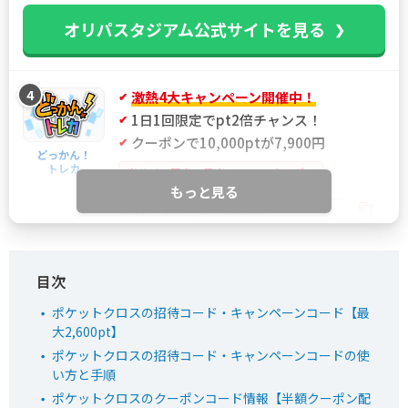
オリパスタジアム公式サイトを見る
4
激熱4大キャンペーン開催中！
1日1回限定でpt2倍チャンス！
クーポンで10,000ptが7,900円
どっかん！
トレカ
当サイト限定！最大21%OFFクーポン
もっと見る
IYGANSSF
限定クーポン
どっかん！トレカ公式サイトを見る
ポケットクロスの招待コード・キャンペーンコード【最
大2,600pt】
5
新規限定アド確ガチャが6種類！
おりパンダ
ポケットクロスの招待コード・キャンペーンコードの使
LINE連携で初回最大90％OFF
い方と手順
招待コード入力で最大2,000pt
ポケットクロスのクーポンコード情報【半額クーポン配