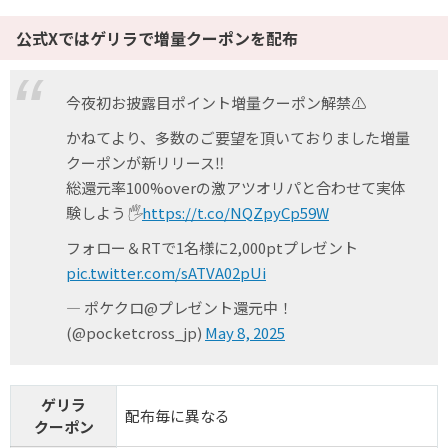
公式Xではゲリラで増量クーポンを配布
今夜初お披露目ポイント増量クーポン解禁⚠️
かねてより、多数のご要望を頂いておりました増量
クーポンが新リリース‼️
総還元率100%overの激アツオリパと合わせて実体
験しよう🖐️
https://t.co/NQZpyCp59W
フォロー＆RTで1名様に2,000ptプレゼント
pic.twitter.com/sATVA02pUi
— ポケクロ@プレゼント還元中！
(@pocketcross_jp)
May 8, 2025
ゲリラ
配布毎に異なる
クーポン