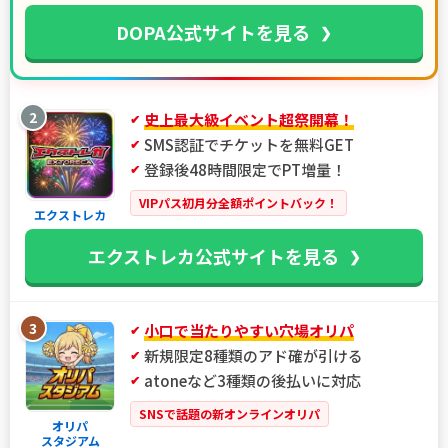
DOPA公式サイトを見る
2
史上最大級イベント超祭開幕！
SMS認証でチケットを無料GET
登録後48時間限定でPT増量！
VIPパス初月分全額ポイントバック！
エクストレカ
エクストレカ公式サイトを見る
3
小口で当たりやすい穴場オリパ
新規限定8種類のアド確が引ける
atoneなど3種類の後払いに対応
SNSで話題の新オンラインオリパ
オリパ
スタジアム