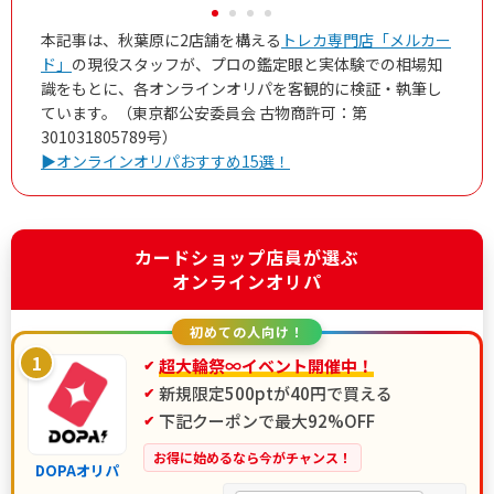
本記事は、秋葉原に2店舗を構える
トレカ専門店「メルカー
ド」
の現役スタッフが、プロの鑑定眼と実体験での相場知
識をもとに、各オンラインオリパを客観的に検証・執筆し
ています。（東京都公安委員会 古物商許可：第
301031805789号）
▶オンラインオリパおすすめ15選！
カードショップ店員が選ぶ
オンラインオリパ
初めての人向け！
1
超大輪祭∞イベント開催中！
新規限定500ptが40円で買える
下記クーポンで最大92%OFF
お得に始めるなら今がチャンス！
DOPAオリパ