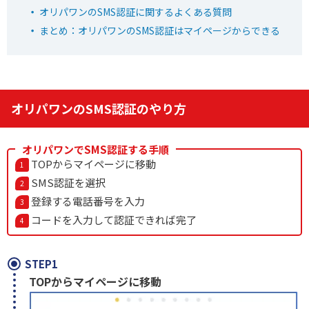
招待コード入力で最大2,000pt
オリパワンのSMS認証に関するよくある質問
まとめ：オリパワンのSMS認証はマイページからできる
小口で当たりやすい新オンラインオリパ
EQRZ7C
招待コード
おりパンダ公式サイトを見る
オリパワンのSMS認証のやり方
オリパワンでSMS認証する手順
6
2周年大感謝祭イベント開催中！
オリパワン
TOPからマイページに移動
初回限定LINEクーポン配布中！
SMS認証を選択
新規限定でアド確5種が引ける
登録する電話番号を入力
下記招待コードで最大1,500コイン！
コードを入力して認証できれば完了
baxGPb
招待コード
STEP1
オリパワン公式サイトを見る
TOPからマイページに移動