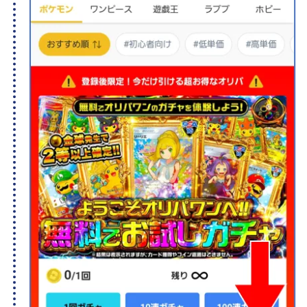
7
新弾発売記念イベント開催中！
オリくじ
LINEクーポンで最大90%OFF
毎日無料ガチャが引ける
還元率100％超えの時限オリパが熱い！
オリくじ公式サイトを見る
8
1周年記念イベント開催中！
TORAオリパ
新規登録限定で最大90％OFF
新規限定5種類のアド確が引ける
還元率110%超の限定ガチャが引ける！
TORAオリパ公式サイトを見る