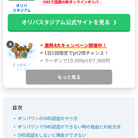
SNSで話題の新オンラインオリパ
オリパ
スタジアム
オリパスタジアム公式サイトを見る
4
激熱4大キャンペーン開催中！
1日1回限定でpt2倍チャンス！
クーポンで10,000ptが7,900円
どっかん！
トレカ
当サイト限定！最大21%OFFクーポン
もっと見る
IYGANSSF
限定クーポン
どっかん！トレカ公式サイトを見る
オリパワンのSMS認証のやり方
5
新規限定アド確ガチャが6種類！
オリパワンでSMS認証ができない時の理由と対処方法
おりパンダ
LINE連携で初回最大90％OFF
SMS認証をしないと課金ができない