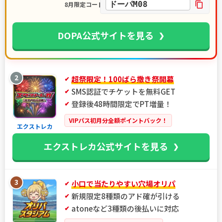
ドーパM08
8月限定コード
DOPA公式サイトを見る
2
超祭限定！100ばら撒き祭開幕
SMS認証でチケットを無料GET
登録後48時間限定でPT増量！
VIPパス初月分全額ポイントバック！
エクストレカ
エクストレカ公式サイトを見る
3
小口で当たりやすい穴場オリパ
新規限定8種類のアド確が引ける
atoneなど3種類の後払いに対応