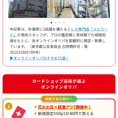
本記事は、秋葉原に2店舗を構える
トレカ専門店「メルカー
ド」
の現役スタッフが、プロの鑑定眼と実体験での相場知
識をもとに、各オンラインオリパを客観的に検証・執筆し
ています。（東京都公安委員会 古物商許可：第
301031805789号）
▶オンラインオリパおすすめ15選！
カードショップ店員が選ぶ
オンラインオリパ
初めての人向け！
1
花火の日×超激アツ7開催中！
新規限定500ptが40円で買える