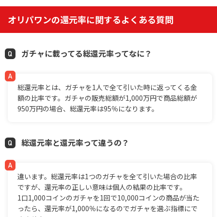
ログボで無料ガチャが引ける
オリパワンの還元率に関するよくある質問
公式LINE連携で初回最大90％OFF！
おりパンダ公式サイトを見る
ガチャに載ってる総還元率ってなに？
6
総還元率とは、ガチャを1人で全て引いた時に返ってくる金
2周年大感謝祭イベント開催中！
オリパワン
額の比率です。ガチャの販売総額が1,000万円で商品総額が
初回限定LINEクーポン配布中！
950万円の場合、総還元率は95％になります。
新規限定でアド確5種が引ける
下記招待コードで最大1,500コイン！
総還元率と還元率って違うの？
baxGPb
招待コード
違います。総還元率は1つのガチャを全て引いた場合の比率
オリパワン公式サイトを見る
ですが、還元率の正しい意味は個人の結果の比率です。
1口1,000コインのガチャを1回で10,000コインの商品が当た
ったら、還元率が1,000％になるのでガチャを選ぶ指標にで
7
7の付く日イベント開催中！