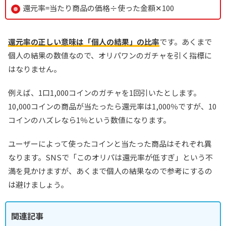
還元率=当たり商品の価格÷使った金額✕100
還元率の正しい意味は「個人の結果」の比率
です。あくまで
個人の結果の数値なので、オリパワンのガチャを引く指標に
はなりません。
例えば、1口1,000コインのガチャを1回引いたとします。
10,000コインの商品が当たったら還元率は1,000％ですが、10
コインのハズレなら1％という数値になります。
ユーザーによって使ったコインと当たった商品はそれぞれ異
なります。SNSで「このオリパは還元率が低すぎ」という不
満を見かけますが、あくまで個人の結果なので参考にするの
は避けましょう。
関連記事