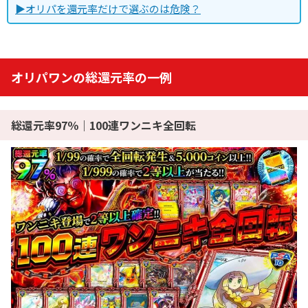
▶オリパを還元率だけで選ぶのは危険？
オリパワンの総還元率の一例
総還元率97％｜100連ワンニキ全回転