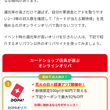
なる傾向があります。
還元率の高さだけで選ばず、自分の軍資金とアドを取りやす
い2～3等の封入数を確認して「カードが当たる期待値」を見
極めるのがオンラインオリパで負けないコツです。
イベント時の還元率が高いオリパを引きたい人は、下記で紹
介するオリパワン以外のオリパサイトを使ってみましょう。
カードショップ店員が選ぶ
オンラインオリパ
初めての人向け！
1
花火の日×超激アツ7開催中！
新規限定500ptが40円で買える
下記クーポンで最大92%OFF
お得に始めるなら今がチャンス！
DOPAオリパ