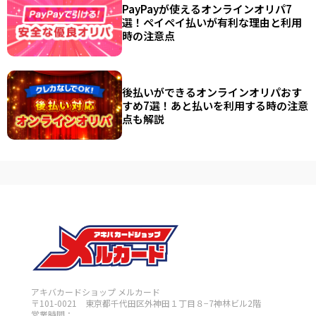
PayPayが使えるオンラインオリパ7
選！ペイペイ払いが有利な理由と利用
時の注意点
後払いができるオンラインオリパおす
すめ7選！あと払いを利用する時の注意
点も解説
アキバカードショップ メルカード
〒101-0021 東京都千代田区外神田１丁目８−7神林ビル2階
営業時間：