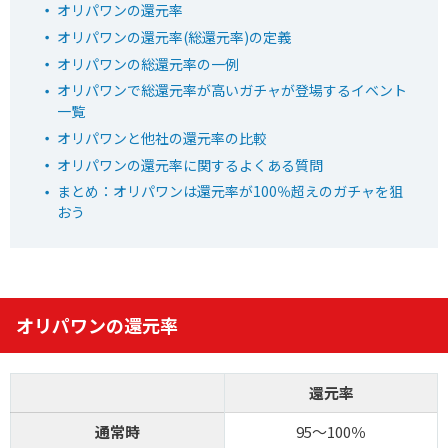
オリパワンの還元率
5
新規限定アド確ガチャが6種類！
オリパワンの還元率(総還元率)の定義
おりパンダ
新規アド確で4,554coin以上獲得
オリパワンの総還元率の一例
ログボで無料ガチャが引ける
オリパワンで総還元率が高いガチャが登場するイベント
一覧
公式LINE連携で初回最大90％OFF！
オリパワンと他社の還元率の比較
オリパワンの還元率に関するよくある質問
おりパンダ公式サイトを見る
まとめ：オリパワンは還元率が100％超えのガチャを狙
おう
6
2周年大感謝祭イベント開催中！
オリパワン
初回限定LINEクーポン配布中！
新規限定でアド確5種が引ける
オリパワンの還元率
下記招待コードで最大1,500コイン！
baxGPb
招待コード
還元率
オリパワン公式サイトを見る
通常時
95～100％