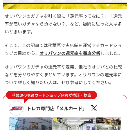
オリパワンのガチャを引く際に「還元率ってなに？」「還元
率が高いガチャなら負けない？」など、疑問に思った人は多
いと思います。
そこで、この記事では秋葉原で実店舗を運営するカードショ
ップの目線から、
オリパワンの還元率を徹底分析
しました。
オリパワンのガチャの還元率や定義、他社のオリパとの比較
などを分かりやすくまとめています。オリパワンの還元率に
ついて詳しく知りたい人は、ぜひ参考にしてください。
秋葉原の現役カードショップ店員が検証・執筆
トレカ専門店「メルカード」