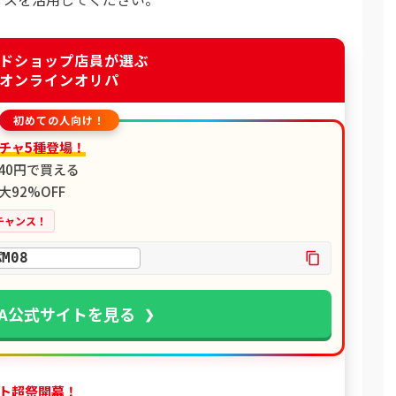
ドショップ店員が選ぶ
オンラインオリパ
初めての人向け！
チャ5種登場！
が40円で買える
92%OFF
チャンス！
M08
PA公式サイトを見る
ト超祭開幕！