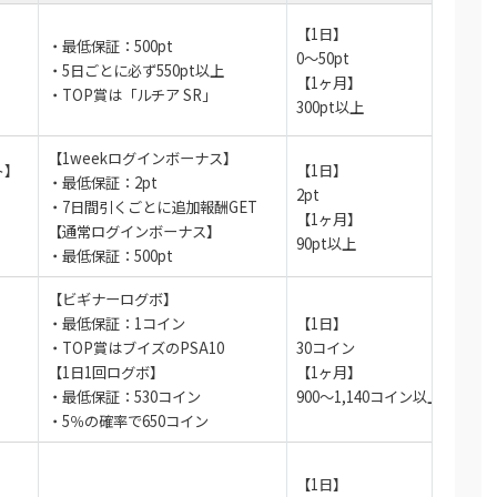
ト開催中！
【1日】
・最低保証：500pt
】
0～50pt
90％OFF
・5日ごとに必ず550pt以上
【1ヶ月】
アド確が引ける
・TOP賞は「ルチア SR」
300pt以上
ガチャが引ける！
【1weekログインボーナス】
ト】
【1日】
オリパ公式サイトを見る
・最低保証：2pt
2pt
・7日間引くごとに追加報酬GET
【1ヶ月】
【通常ログインボーナス】
90pt以上
・最低保証：500pt
【ビギナーログボ】
・最低保証：1コイン
【1日】
・TOP賞はブイズのPSA10
30コイン
【1日1回ログボ】
【1ヶ月】
・最低保証：530コイン
900～1,140コイン以上
・5％の確率で650コイン
【1日】