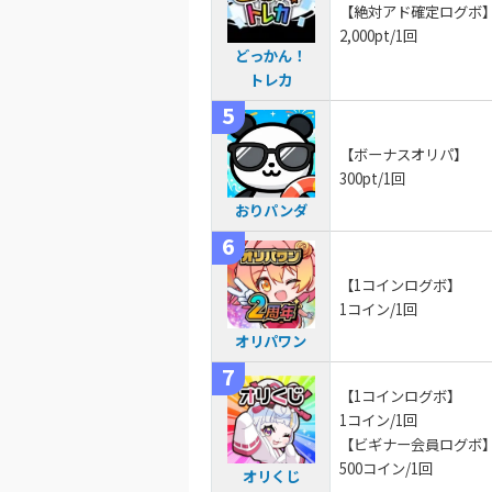
【絶対アド確定ログボ
2,000pt/1回
どっかん！
トレカ
【ボーナスオリパ】
300pt/1回
おりパンダ
【1コインログボ】
1コイン/1回
オリパワン
【1コインログボ】
1コイン/1回
【ビギナー会員ログボ
500コイン/1回
オリくじ