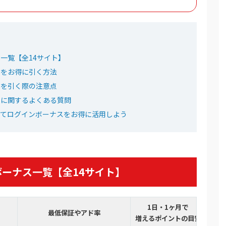
ベント開催中！
ーポン配布中！
5種が引ける
500コイン！
一覧【全14サイト】
Pb
スをお得に引く方法
スを引く際の注意点
ワン公式サイトを見る
スに関するよくある質問
ってログインボーナスをお得に活用しよう
元イベント開幕！
大90%OFF
引ける
ーナス一覧【全14サイト】
リパが毎日登場！
くじ公式サイトを見る
1日・1ヶ月で
最低保証やアド率
増えるポイントの目安