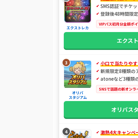
SMS認証でチケッ
登録後48時間限定
VIPパス初月分全額ポ
エクストレカ
エクス
3
小口で当たりやす
新規限定8種類の
atoneなど3種
SNSで話題の新オンラ
オリパ
スタジアム
オリパス
4
激熱4大キャンペ