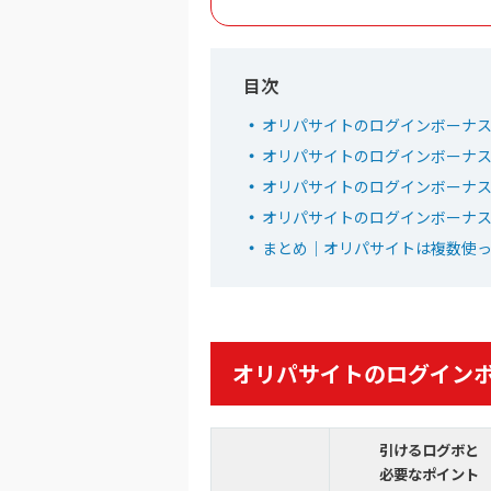
6
2周年大感謝祭イ
初回限定LINEク
新規限定でアド確
下記招待コードで最大1,
オリパワン
オリパサイトのログインボーナス
baxG
招待コード
オリパサイトのログインボーナ
オリパサイトのログインボーナ
オリパ
オリパサイトのログインボーナ
まとめ｜オリパサイトは複数使
7
TVCM記念超還
LINEクーポンで最
毎日無料ガチャが
オリパサイトのログインボ
還元率115％超えのオ
オリくじ
オリ
引けるログボと
必要なポイント