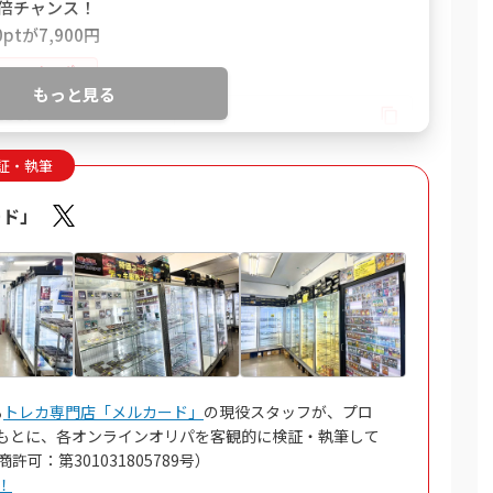
2倍チャンス！
ptが7,900円
%OFFクーポン
もっと見る
NSSF
証・執筆
！トレカ公式サイトを見る
ード」
チャが6種類！
4coin以上獲得
ャが引ける
大90％OFF！
る
トレカ専門店「メルカード」
の現役スタッフが、プロ
ンダ公式サイトを見る
もとに、各オンラインオリパを客観的に検証・執筆して
可：第301031805789号）
！