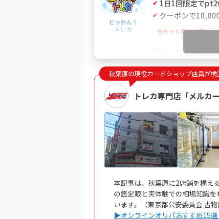
1日1回限定でpt
クーポンで10,000
どっかん！
トレカ
当サイト限定！最大21
IYGA
限定クーポン
秋葉原の現役カードショップ店員が検
どっかん
トレカ専門店「メルカ
5
新規限定アド確ガ
新規アド確で4,55
ログボで無料ガチ
公式LINE連携で初回最
おりパンダ
本記事は、秋葉原に2店舗を構え
おりパ
の鑑定眼と実体験での相場知識を
います。（東京都公安委員会 古物商許
▶オンラインオリパおすすめ15選