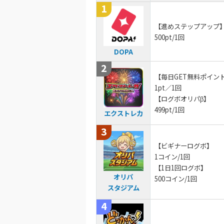
8
1周年記念イベン
【進めステップアップ
新規登録限定で最大
500pt/1回
新規限定5種類の
DOPA
還元率110%超の限定
TORAオリパ
【毎日GET無料ポイン
TORA
1pt／1回
【ログボオリパβ】
499pt/1回
エクストレカ
【ビギナーログボ】
1コイン/1回
【1日1回ログボ】
オリパ
500コイン/1回
スタジアム