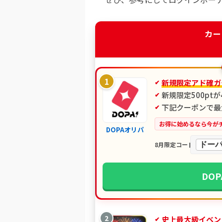
カー
1
新規限定アド確ガ
新規限定500pt
下記クーポンで最大
お得に始めるなら今が
DOPAオリパ
ドーパ
8月限定コード
DO
2
史上最大級イベン