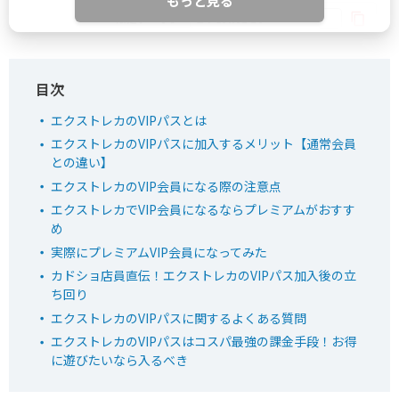
もっと見る
IYGANSSF
限定クーポン
どっかん！トレカ公式サイトを見る
エクストレカのVIPパスとは
5
新規限定アド確ガチャが6種類！
エクストレカのVIPパスに加入するメリット【通常会員
おりパンダ
との違い】
LINE連携で初回最大90％OFF
招待コード入力で最大2,000pt
エクストレカのVIP会員になる際の注意点
エクストレカでVIP会員になるならプレミアムがおすす
小口で当たりやすい新オンラインオリパ
め
EQRZ7C
実際にプレミアムVIP会員になってみた
招待コード
カドショ店員直伝！エクストレカのVIPパス加入後の立
ち回り
おりパンダ公式サイトを見る
エクストレカのVIPパスに関するよくある質問
エクストレカのVIPパスはコスパ最強の課金手段！お得
に遊びたいなら入るべき
6
2周年大感謝祭イベント開催中！
オリパワン
初回限定LINEクーポン配布中！