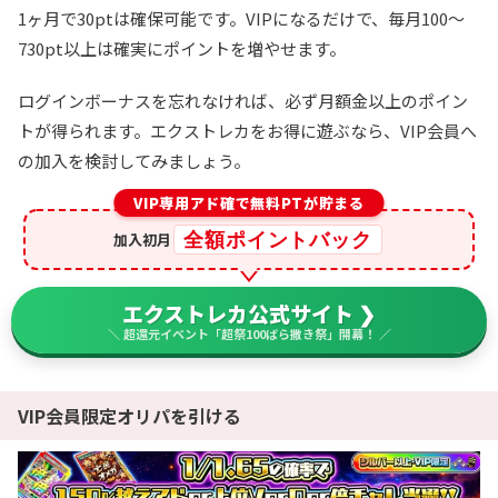
1ヶ月で30ptは確保可能です。VIPになるだけで、毎月100～
730pt以上は確実にポイントを増やせます。
ログインボーナスを忘れなければ、必ず月額金以上のポイン
トが得られます。エクストレカをお得に遊ぶなら、VIP会員へ
の加入を検討してみましょう。
VIP専用アド確で無料PTが貯まる
全額ポイントバック
加入初月
エクストレカ公式サイト ❯
＼ 超還元イベント「超祭100ばら撒き祭」開幕！ ／
VIP会員限定オリパを引ける