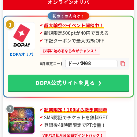
オンラインオリパ
初めての人向け！
1
超大輪祭∞イベント開催中！
新規限定500ptが40円で買える
下記クーポンで最大92%OFF
お得に始めるなら今がチャンス！
DOPAオリパ
ドーパM08
8月限定コード
DOPA公式サイトを見る
2
超祭限定！100ばら撒き祭開幕
SMS認証でチケットを無料GET
登録後48時間限定でPT増量！
VIPパス初月分全額ポイントバック！