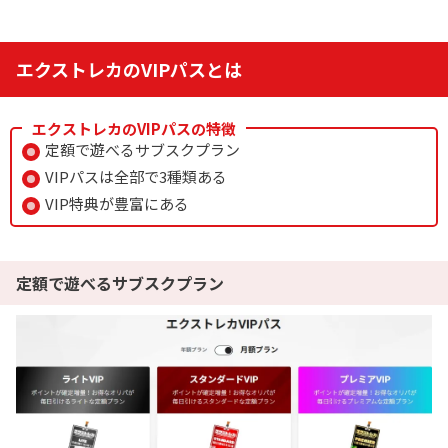
新規限定でアド確5種が引ける
下記招待コードで最大1,500コイン！
エクストレカのVIPパスとは
baxGPb
招待コード
エクストレカのVIPパスの特徴
定額で遊べるサブスクプラン
オリパワン公式サイトを見る
VIPパスは全部で3種類ある
VIP特典が豊富にある
7
ゆいのマイルドご褒美祭開催中
オリくじ
LINEクーポンで最大90%OFF
定額で遊べるサブスクプラン
毎日無料ガチャが引ける
還元率100％超えの時限オリパが熱い！
オリくじ公式サイトを見る
8
1周年記念イベント開催中！