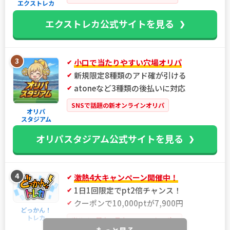
エクストレカ
エクストレカ公式サイトを見る
3
小口で当たりやすい穴場オリパ
新規限定8種類のアド確が引ける
atoneなど3種類の後払いに対応
SNSで話題の新オンラインオリパ
オリパ
スタジアム
オリパスタジアム公式サイトを見る
4
激熱4大キャンペーン開催中！
1日1回限定でpt2倍チャンス！
クーポンで10,000ptが7,900円
どっかん！
トレカ
当サイト限定！最大21%OFFクーポン