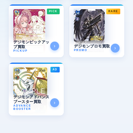
PICK
RARE
03
04
デジモンピックアッ
›
デジモンプロモ買取
プ買取
›
PROMO
PICKUP
AD
05
デジモンアドバンス
ブースター買取
›
ADVANCE
BOOSTER