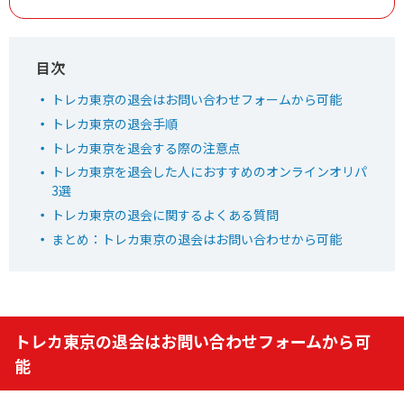
新規限定でアド確5種が引ける
下記招待コードで最大1,500コイン！
baxGPb
招待コード
トレカ東京の退会はお問い合わせフォームから可能
オリパワン公式サイトを見る
トレカ東京の退会手順
トレカ東京を退会する際の注意点
トレカ東京を退会した人におすすめのオンラインオリパ
7
3選
TVCM記念超還元イベント開幕！
オリくじ
LINEクーポンで最大90%OFF
トレカ東京の退会に関するよくある質問
毎日無料ガチャが引ける
まとめ：トレカ東京の退会はお問い合わせから可能
還元率115％超えのオリパが毎日登場！
オリくじ公式サイトを見る
トレカ東京の退会はお問い合わせフォームから可
能
8
1周年記念イベント開催中！
TORAオリパ