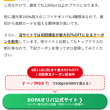
し切るだけで、最低でも2,000pt以上のプラスになります。
他に還元率100%超えのニブイチオリパも4種類あるので、最
初から高額カードを狙える期待値が高いです。
さらに、
当サイトでは初回課金が最大92%OFFになるクーポ
ンを配布
しています。他サイトと比較してもトップクラスの
割引率なので、下記クーポンを使ってぜひ登録してみてくだ
さい。
8月31日(月)まで最大92%OFF
↓初回限定クーポン配布中
ドーパM08
で500ptが40円で買える！
DOPAオリパ公式サイト ❯
＼ ユーザー数150万人突破！特別イベント開催中 ／