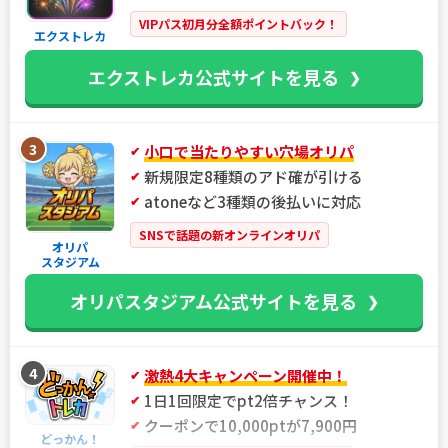
VIPパス初月分全額ポイントバック！
エクストレカ
エクストレカ公式サイトを見る
3
小口で当たりやすい穴場オリパ
新規限定8種類のアド確が引ける
atoneなど3種類の後払いに対応
SNSで話題の新オンラインオリパ
オリパ
スタジアム
オリパスタジアム公式サイトを見る
4
激熱4大キャンペーン開催中！
1日1回限定でpt2倍チャンス！
クーポンで10,000ptが7,900円
どっかん！