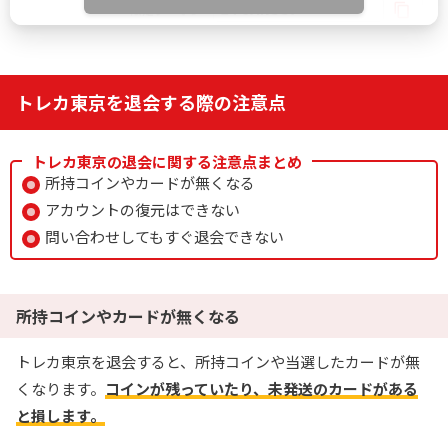
IYGANSSF
限定クーポン
どっかん！トレカ公式サイトを見る
トレカ東京を退会する際の注意点
5
新規限定アド確ガチャが6種類！
おりパンダ
トレカ東京の退会に関する注意点まとめ
新規アド確で4,554coin以上獲得
所持コインやカードが無くなる
ログボで無料ガチャが引ける
アカウントの復元はできない
公式LINE連携で初回最大90％OFF！
問い合わせしてもすぐ退会できない
おりパンダ公式サイトを見る
所持コインやカードが無くなる
6
2周年大感謝祭イベント開催中！
トレカ東京を退会すると、所持コインや当選したカードが無
オリパワン
初回限定LINEクーポン配布中！
くなります。
コインが残っていたり、未発送のカードがある
新規限定でアド確5種が引ける
と損します。
下記招待コードで最大1,500コイン！