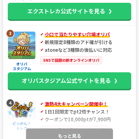
エクストレカ公式サイトを見る
3
小口で当たりやすい穴場オリパ
新規限定8種類のアド確が引ける
atoneなど3種類の後払いに対応
SNSで話題の新オンラインオリパ
オリパ
スタジアム
オリパスタジアム公式サイトを見る
4
激熱4大キャンペーン開催中！
1日1回限定でpt2倍チャンス！
クーポンで10,000ptが7,900円
どっかん！
トレカ
当サイト限定！最大21%OFFクーポン
もっと見る