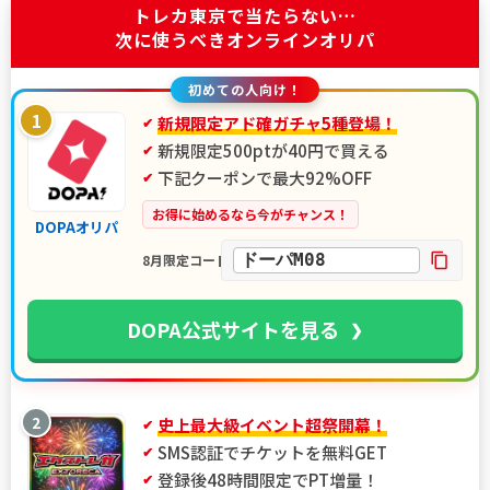
トレカ東京で当たらない…
次に使うべきオンラインオリパ
初めての人向け！
1
新規限定アド確ガチャ5種登場！
新規限定500ptが40円で買える
下記クーポンで最大92%OFF
お得に始めるなら今がチャンス！
DOPAオリパ
ドーパM08
8月限定コード
DOPA公式サイトを見る
2
史上最大級イベント超祭開幕！
SMS認証でチケットを無料GET
登録後48時間限定でPT増量！