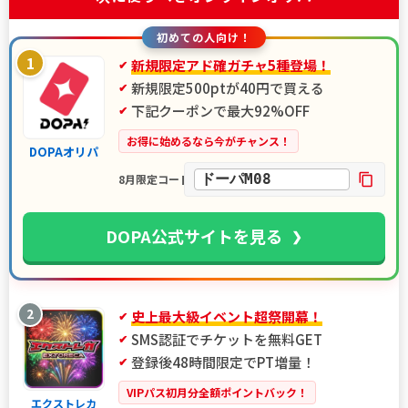
初めての人向け！
1
新規限定アド確ガチャ5種登場！
新規限定500ptが40円で買える
下記クーポンで最大92%OFF
お得に始めるなら今がチャンス！
DOPAオリパ
ドーパM08
8月限定コード
DOPA公式サイトを見る
2
史上最大級イベント超祭開幕！
SMS認証でチケットを無料GET
登録後48時間限定でPT増量！
VIPパス初月分全額ポイントバック！
エクストレカ