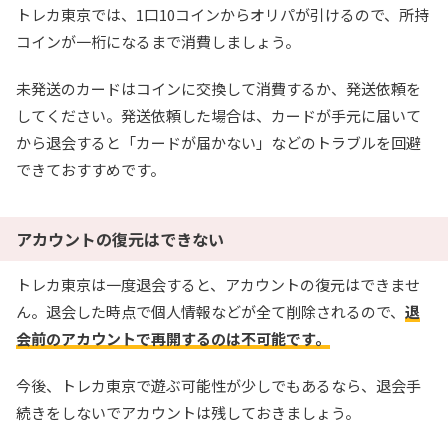
トレカ東京では、1口10コインからオリパが引けるので、所持
baxGPb
招待コード
コインが一桁になるまで消費しましょう。
未発送のカードはコインに交換して消費するか、発送依頼を
オリパワン公式サイトを見る
してください。発送依頼した場合は、カードが手元に届いて
から退会すると「カードが届かない」などのトラブルを回避
7
できておすすめです。
TVCM記念超還元イベント開幕！
オリくじ
LINEクーポンで最大90%OFF
毎日無料ガチャが引ける
アカウントの復元はできない
還元率115％超えのオリパが毎日登場！
トレカ東京は一度退会すると、アカウントの復元はできませ
オリくじ公式サイトを見る
ん。退会した時点で個人情報などが全て削除されるので、
退
会前のアカウントで再開するのは不可能です。
8
1周年記念イベント開催中！
今後、トレカ東京で遊ぶ可能性が少しでもあるなら、退会手
TORAオリパ
新規登録限定で最大90％OFF
続きをしないでアカウントは残しておきましょう。
新規限定5種類のアド確が引ける