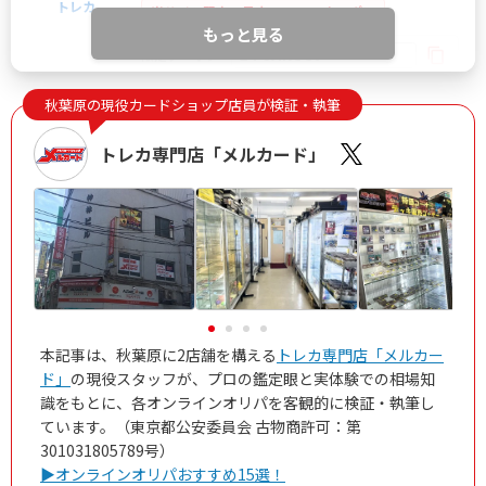
トレカ
当サイト限定！最大21%OFFクーポン
もっと見る
IYGANSSF
限定クーポン
秋葉原の現役カードショップ店員が検証・執筆
どっかん！トレカ公式サイトを見る
トレカ専門店「メルカード」
5
新規限定アド確ガチャが6種類！
おりパンダ
新規アド確で4,554coin以上獲得
ログボで無料ガチャが引ける
公式LINE連携で初回最大90％OFF！
おりパンダ公式サイトを見る
本記事は、秋葉原に2店舗を構える
トレカ専門店「メルカー
ド」
の現役スタッフが、プロの鑑定眼と実体験での相場知
識をもとに、各オンラインオリパを客観的に検証・執筆し
ています。（東京都公安委員会 古物商許可：第
6
2周年大感謝祭イベント開催中！
オリパワン
301031805789号）
初回限定LINEクーポン配布中！
▶オンラインオリパおすすめ15選！