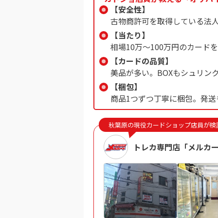
【安全性】
古物商許可を取得している法
【当たり】
相場10万〜100万円のカード
【カードの品質】
美品が多い。BOXもシュリン
【梱包】
商品1つずつ丁寧に梱包。発送
秋葉原の現役カードショップ店員が検
トレカ専門店「メルカ