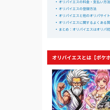
オリパイエスの料金・支払い方
EQRZ
招待コード
オリパイエスの登録方法
オリパイエスと他のオリパサイ
おりパ
オリパイエスに関するよくある
まとめ：オリパイエスはオリパ
6
2周年大感謝祭イ
オリパワン
初回限定LINEク
新規限定でアド確
オリパイエスとは【ポケ
下記招待コードで最大1,
baxG
招待コード
オリパ
7
7の付く日イベン
オリくじ
LINEクーポンで最