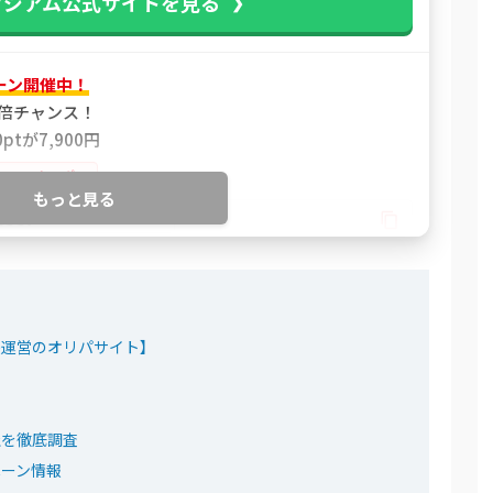
タジアム公式サイトを見る
ーン開催中！
2倍チャンス！
ptが7,900円
%OFFクーポン
もっと見る
NSSF
！トレカ公式サイトを見る
長運営のオリパサイト】
チャが6種類！
ミ
大90％OFF
ミ
大2,000pt
社を徹底調査
オンラインオリパ
ペーン情報