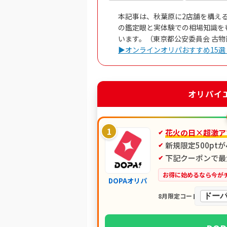
本記事は、秋葉原に2店舗を構え
の鑑定眼と実体験での相場知識を
います。（東京都公安委員会 古物商許
▶オンラインオリパおすすめ15選
オリパイ
1
花火の日×超激ア
新規限定500pt
下記クーポンで最大
お得に始めるなら今が
DOPAオリパ
ドーパ
8月限定コード