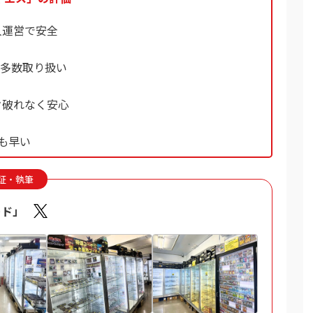
人運営で安全
を多数取り扱い
ク破れなく安心
も早い
証・執筆
ード」