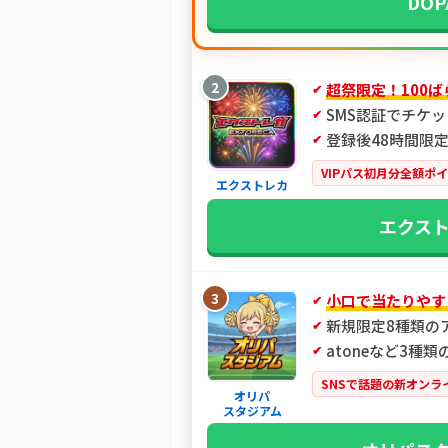
DO
2
超祭限定！100
SMS認証でチケッ
登録後48時間限定
VIPパス初月分全額ポ
エクストレカ
エクス
3
小口で当たりやす
新規限定8種類の
atoneなど3種
SNSで話題の新オンラ
オリパ
スタジアム