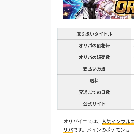
毎日無料ガチャが
還元率100％超えの時
オリ
取り扱いタイトル
オリパの価格帯
8
1周年記念イベン
TORAオリパ
オリパの販売数
新規登録限定で最大
新規限定5種類の
支払い方法
還元率110%超の限定
送料
発送までの日数
TORA
公式サイト
オリパイエスは、
人気インフル
リパ
です。メインのポケモンカ