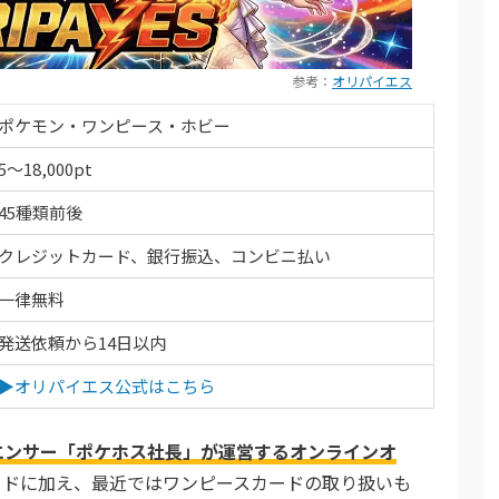
引ける
限オリパが熱い！
参考：
オリパイエス
くじ公式サイトを見る
ポケモン・ワンピース・ホビー
5～18,000pt
ト開催中！
45種類前後
90％OFF
アド確が引ける
クレジットカード、銀行振込、コンビニ払い
ガチャが引ける！
一律無料
発送依頼から14日以内
オリパ公式サイトを見る
▶オリパイエス公式はこちら
エンサー「ポケホス社長」が運営するオンラインオ
ードに加え、最近ではワンピースカードの取り扱いも