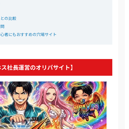
法
7C
トとの比較
ンダ公式サイトを見る
質問
初心者にもおすすめの穴場サイト
ベント開催中！
ーポン配布中！
5種が引ける
ホス社長運営のオリパサイト】
500コイン！
Pb
ワン公式サイトを見る
ト開催中！
大90%OFF