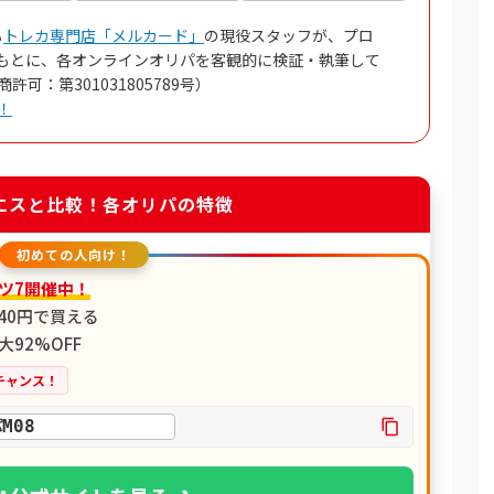
る
トレカ専門店「メルカード」
の現役スタッフが、プロ
もとに、各オンラインオリパを客観的に検証・執筆して
可：第301031805789号）
！
エスと比較！各オリパの特徴
初めての人向け！
ツ7開催中！
が40円で買える
92%OFF
チャンス！
M08