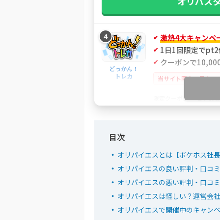
オリパス
4
激熱4大キャンペ
1日1回限定でpt
クーポンで10,000
どっかん！
トレカ
当サイト限定！最大21
IYGA
限定クーポン
どっかん
オリパイエスとは【ポケホス社
5
新規限定アド確ガ
オリパイエスの良い評判・口コ
おりパンダ
LINE連携で初回最
オリパイエスの悪い評判・口コ
招待コード入力で最
オリパイエスは怪しい？運営会
小口で当たりやすい新
オリパイエスで開催中のキャン