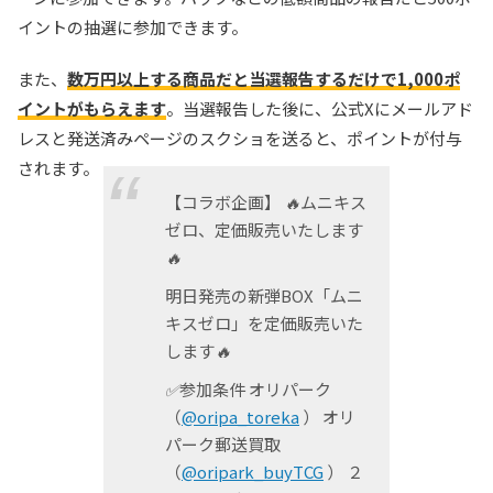
イントの抽選に参加できます。
また、
数万円以上する商品だと当選報告するだけで1,000ポ
イントがもらえます
。当選報告した後に、公式Xにメールアド
レスと発送済みページのスクショを送ると、ポイントが付与
されます。
【コラボ企画】
🔥ムニキス
ゼロ、定価販売いたします
🔥
明日発売の新弾BOX「ムニ
キスゼロ」を定価販売いた
します🔥
✅参加条件
オリパーク
（
@oripa_toreka
）
オリ
パーク郵送買取
（
@oripark_buyTCG
）
２