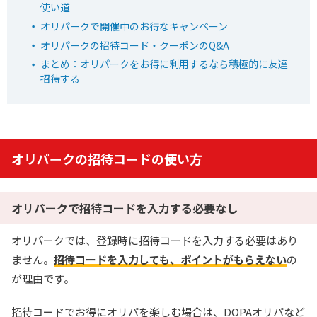
招待コード入力で最大2,000pt
使い道
オリパークで開催中のお得なキャンペーン
小口で当たりやすい新オンラインオリパ
オリパークの招待コード・クーポンのQ&A
EQRZ7C
招待コード
まとめ：オリパークをお得に利用するなら積極的に友達
招待する
おりパンダ公式サイトを見る
6
2周年大感謝祭イベント開催中！
オリパークの招待コードの使い方
オリパワン
初回限定LINEクーポン配布中！
新規限定でアド確5種が引ける
オリパークで招待コードを入力する必要なし
下記招待コードで最大1,500コイン！
オリパークでは、登録時に招待コードを入力する必要はあり
baxGPb
招待コード
ません。
招待コードを入力しても、ポイントがもらえない
の
が理由です。
オリパワン公式サイトを見る
招待コードでお得にオリパを楽しむ場合は、DOPAオリパなど