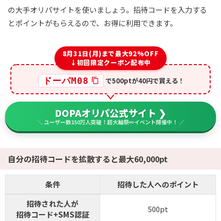
の大手オリパサイトを使いましょう。招待コードを入力する
7
ゆいのマイルドご褒美祭開催中
オリくじ
とポイントがもらえるので、お得に利用できます。
LINEクーポンで最大90%OFF
毎日無料ガチャが引ける
8月31日(月)まで最大92%OFF
還元率100％超えの時限オリパが熱い！
↓初回限定クーポン配布中
ドーパM08
で500ptが40円で買える！
オリくじ公式サイトを見る
DOPAオリパ公式サイト ❯
8
1周年記念イベント開催中！
＼ ユーザー数150万人突破！超大輪祭∞イベント開催中！ ／
TORAオリパ
新規登録限定で最大90％OFF
新規限定5種類のアド確が引ける
自分の招待コードを拡散すると最大60,000pt
還元率110%超の限定ガチャが引ける！
条件
招待した人へのポイント
TORAオリパ公式サイトを見る
招待された人が
500pt
招待コード+SMS認証