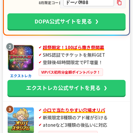
ドーパM08
8月限定コード
DOPA公式サイトを見る
2
超祭限定！100ばら撒き祭開幕
SMS認証でチケットを無料GET
登録後48時間限定でPT増量！
VIPパス初月分全額ポイントバック！
エクストレカ
エクストレカ公式サイトを見る
3
小口で当たりやすい穴場オリパ
新規限定8種類のアド確が引ける
atoneなど3種類の後払いに対応