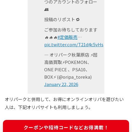
つのアカウントのフォロー
👥
投稿のリポスト🔁
ご参加お待ちしております
🔥🔥🔥
#定価販売
…
pic.twitter.com/T21d4c5vHs
— オリパーク秋葉原店 ⚡️超
高価買取⚡️POKEMON、
ONE PIECE 、PSA10、
BOX⚡️ (@oripa_toreka)
January 22, 2026
オリパークと併用して、お得にオンラインオリパを遊びたい
人は、下記オリパサイトも利用しましょう。
クーポンや招待コードなどお得満載！