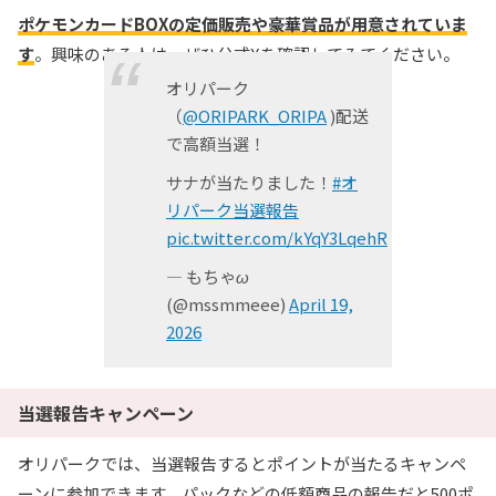
ポケモンカードBOXの定価販売や豪華賞品が用意されていま
す
。興味のある人は、ぜひ公式Xを確認してみてください。
オリパーク
（
@ORIPARK_ORIPA
)配送
で高額当選！
サナが当たりました！
#オ
リパーク当選報告
pic.twitter.com/kYqY3LqehR
— もちゃω
(@mssmmeee)
April 19,
2026
当選報告キャンペーン
オリパークでは、当選報告するとポイントが当たるキャンペ
ーンに参加できます。パックなどの低額商品の報告だと500ポ