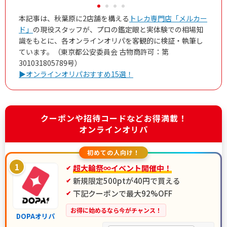
本記事は、秋葉原に2店舗を構える
トレカ専門店「メルカー
ド」
の現役スタッフが、プロの鑑定眼と実体験での相場知
識をもとに、各オンラインオリパを客観的に検証・執筆し
ています。（東京都公安委員会 古物商許可：第
301031805789号）
▶オンラインオリパおすすめ15選！
クーポンや招待コードなどお得満載！
オンラインオリパ
初めての人向け！
1
超大輪祭∞イベント開催中！
新規限定500ptが40円で買える
下記クーポンで最大92%OFF
お得に始めるなら今がチャンス！
DOPAオリパ