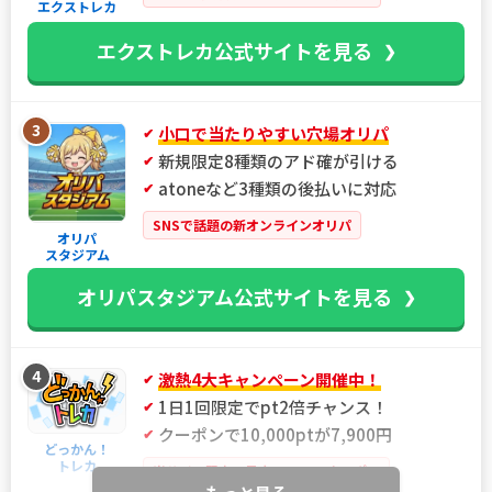
エクストレカ
エクストレカ公式サイトを見る
3
小口で当たりやすい穴場オリパ
新規限定8種類のアド確が引ける
atoneなど3種類の後払いに対応
SNSで話題の新オンラインオリパ
オリパ
スタジアム
オリパスタジアム公式サイトを見る
4
激熱4大キャンペーン開催中！
1日1回限定でpt2倍チャンス！
クーポンで10,000ptが7,900円
どっかん！
トレカ
当サイト限定！最大21%OFFクーポン