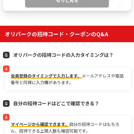
もっと見る
IYGANSSF
限定クーポン
どっかん！トレカ公式サイトを見る
オリパークの招待コード・クーポンのQ&A
5
新規限定アド確ガチャが6種類！
おりパンダ
オリパークの招待コードの入力タイミングは？
LINE連携で初回最大90％OFF
招待コード入力で最大2,000pt
小口で当たりやすい新オンラインオリパ
会員登録のタイミングで入力します。
メールアドレスや電話
番号と同様に入力欄があります。
EQRZ7C
招待コード
おりパンダ公式サイトを見る
自分の招待コードはどこで確認できる？
マイページから確認できます。
自分の招待コードはもちろ
6
2周年大感謝祭イベント開催中！
オリパワン
ん、招待できる上限人数も確認可能です。
初回限定LINEクーポン配布中！