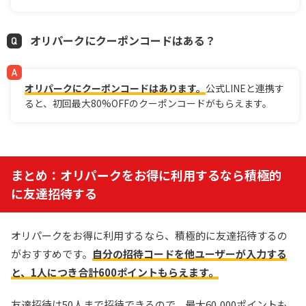
新規限定でアド確5種が引ける
下記招待コードで最大1,500コイン！
オリパークにクーポンコードはある？
baxGPb
招待コード
オリパークにクーポンコードはあります。
公式LINEと連携す
ると、初回最大80%OFFのクーポンコードがもらえます。
オリパワン公式サイトを見る
7
ゆいのマイルドご褒美祭開催中
オリくじ
まとめ：オリパークをお得に利用するなら積極的
LINEクーポンで最大90%OFF
に友達招待する
毎日無料ガチャが引ける
還元率100％超えの時限オリパが熱い！
オリパークをお得に利用するなら、積極的に友達招待するの
オリくじ公式サイトを見る
がおすすめです。
自分の招待コードを他ユーザーが入力する
と、1人につき合計600ポイントもらえます。
8
1周年記念イベント開催中！
友達招待は50人まで招待できるので、最大60,000ポイントも