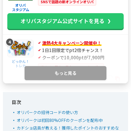
SNSで話題の新オンラインオリパ
オリパ
スタジアム
オリパスタジアム公式サイトを見る
4
激熱4大キャンペーン開催中！
1日1回限定でpt2倍チャンス！
クーポンで10,000ptが7,900円
どっかん！
トレカ
当サイト限定！最大21%OFFクーポン
もっと見る
IYGANSSF
限定クーポン
どっかん！トレカ公式サイトを見る
オリパークの招待コードの使い方
5
新規限定アド確ガチャが6種類！
オリパークは初回80%OFFのクーポンを配布中
おりパンダ
LINE連携で初回最大90％OFF
カドショ店員が教える！獲得したポイントのおすすめな