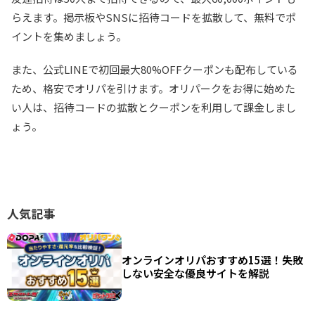
TORAオリパ
新規登録限定で最大90％OFF
らえます。掲示板やSNSに招待コードを拡散して、無料でポ
新規限定5種類のアド確が引ける
イントを集めましょう。
還元率110%超の限定ガチャが引ける！
また、公式LINEで初回最大80%OFFクーポンも配布している
ため、格安でオリパを引けます。オリパークをお得に始めた
TORAオリパ公式サイトを見る
い人は、招待コードの拡散とクーポンを利用して課金しまし
ょう。
人気記事
オンラインオリパおすすめ15選！失敗
しない安全な優良サイトを解説