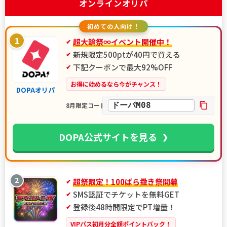
オンラインオリパ
初めての人向け！
1
超大輪祭∞イベント開催中！
新規限定500ptが40円で買える
下記クーポンで最大92%OFF
お得に始めるなら今がチャンス！
DOPAオリパ
ドーパM08
8月限定コード
DOPA公式サイトを見る
2
超祭限定！100ばら撒き祭開幕
SMS認証でチケットを無料GET
登録後48時間限定でPT増量！
VIPパス初月分全額ポイントバック！