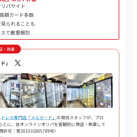
オリパサイト
の高額カード多数
が見られることも
ースで厳重梱包
証・執筆
ード」
る
トレカ専門店「メルカード」
の現役スタッフが、プロ
もとに、各オンラインオリパを客観的に検証・執筆して
可：第301031805789号）