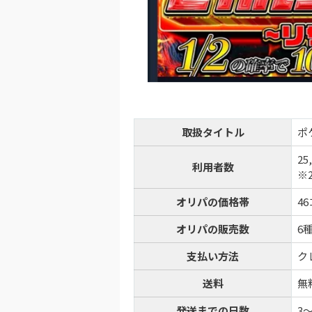
オリ
8
1周年記念イベン
TORAオリパ
新規登録限定で最大
新規限定5種類の
還元率110%超の限定
取扱タイトル
ポ
TORA
25
利用者数
※
オリパの価格帯
4
オリパの販売数
6
支払い方法
ク
送料
無
発送までの日数
3