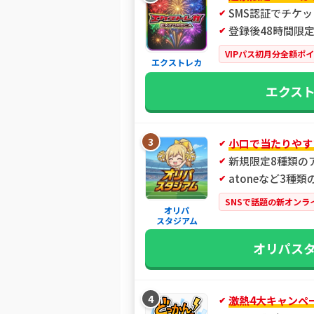
SMS認証でチケッ
登録後48時間限定
VIPパス初月分全額ポ
エクストレカ
エクス
3
小口で当たりやす
新規限定8種類の
atoneなど3種
SNSで話題の新オンラ
オリパ
スタジアム
オリパス
4
激熱4大キャンペ