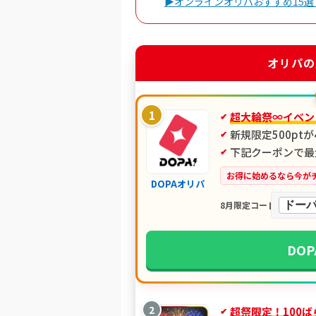
▶オンラインオリパおすすめ15選
オリパの
1
超大輪祭∞イベン
新規限定500pt
下記クーポンで最大
お得に始めるなら今が
DOPAオリパ
ドーパ
8月限定コード
DO
2
超祭限定！100