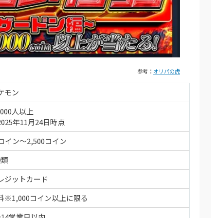
くじ公式サイトを見る
ト開催中！
90％OFF
アド確が引ける
参考：
オリパの虎
ガチャが引ける！
ケモン
オリパ公式サイトを見る
,000人以上
2025年11月24日時点
6コイン～2,500コイン
種類
レジットカード
料※1,000コイン以上に限る
～14営業日以内