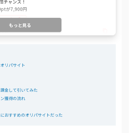
2倍チャンス！
ptが7,900円
%OFFクーポン
もっと見る
NSSF
！トレカ公式サイトを見る
るオリパサイト
チャが6種類！
大90％OFF
大2,000pt
に課金して引いてみた
オンラインオリパ
イン獲得の流れ
7C
人におすすめのオリパサイトだった
ンダ公式サイトを見る