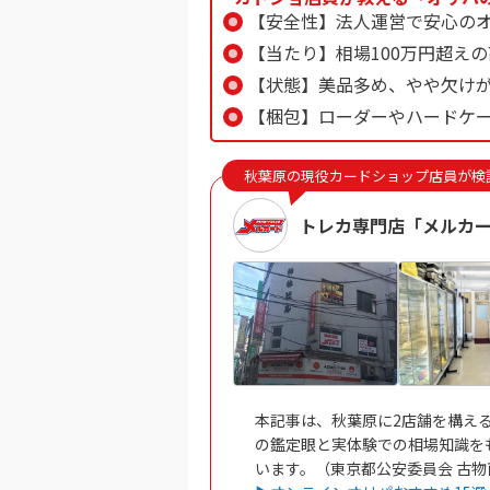
【安全性】法人運営で安心の
【当たり】相場100万円超え
【状態】美品多め、やや欠け
【梱包】ローダーやハードケ
秋葉原の現役カードショップ店員が検
トレカ専門店「メルカ
本記事は、秋葉原に2店舗を構え
の鑑定眼と実体験での相場知識を
います。（東京都公安委員会 古物商許