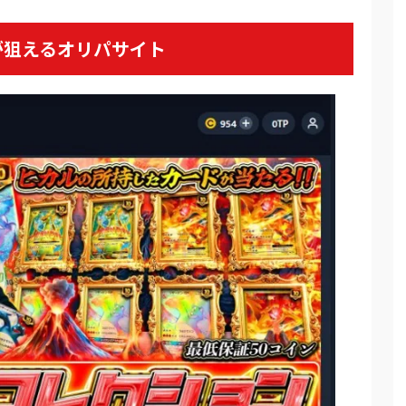
が狙えるオリパサイト
ベント開催中！
ーポン配布中！
5種が引ける
500コイン！
Pb
ワン公式サイトを見る
褒美祭開催中
大90%OFF
引ける
限オリパが熱い！