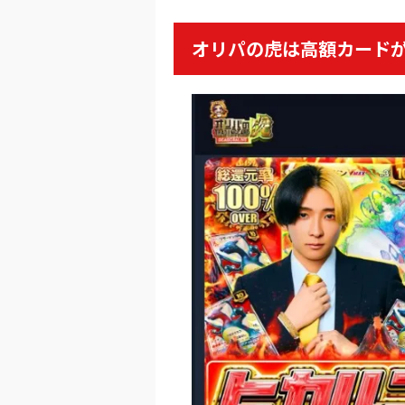
オリパの虎は高額カード
6
2周年大感謝祭イ
オリパワン
初回限定LINEク
新規限定でアド確
下記招待コードで最大1,
baxG
招待コード
オリパ
7
ゆいのマイルドご
オリくじ
LINEクーポンで最
毎日無料ガチャが
還元率100％超えの時