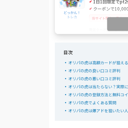
1日1回限定でpt
クーポンで10,000
どっかん！
トレカ
当サイト限定！最大21
IYGA
限定クーポン
どっかん
オリパの虎は高額カードが狙え
5
新規限定アド確ガ
オリパの虎の良い口コミ評判
おりパンダ
LINE連携で初回最
オリパの虎の悪い口コミ評判
招待コード入力で最
オリパの虎は当たらない？実際
小口で当たりやすい新
オリパの虎の登録方法と無料コ
オリパの虎でよくある質問
EQRZ
招待コード
オリパの虎は爆アドを狙いたい
おりパ