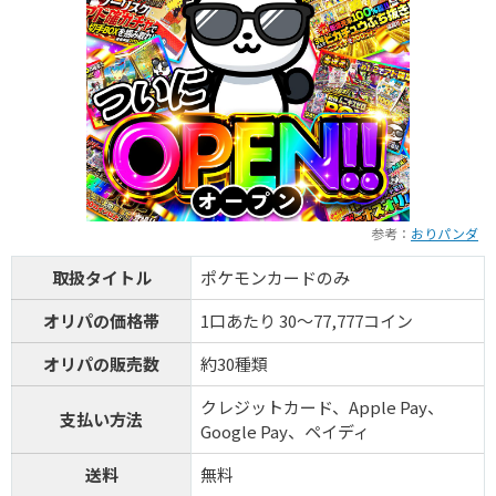
オリくじ公式サイトを見る
8
1周年記念イベント開催中！
TORAオリパ
新規登録限定で最大90％OFF
新規限定5種類のアド確が引ける
還元率110%超の限定ガチャが引ける！
参考：
おりパンダ
TORAオリパ公式サイトを見る
取扱タイトル
ポケモンカードのみ
オリパの価格帯
1口あたり 30～77,777コイン
オリパの販売数
約30種類
クレジットカード、Apple Pay、
支払い方法
Google Pay、ペイディ
送料
無料