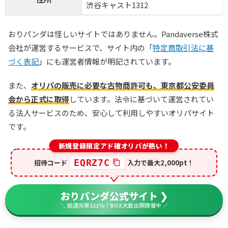
渋谷キャスト1312
6
2周年大感謝祭イベント開催中！
オリパワン
初回限定LINEクーポン配布中！
おりパンダは怪しいサイトではありません。Pandaverse株式
新規限定でアド確5種が引ける
会社が運営するサービスで、サイト内の「
特定商取引法に基
づく表記
」にも運営者情報が明記されています。
下記招待コードで最大1,500コイン！
baxGPb
招待コード
また、
オリパの販売に必要な古物商許可も、東京都公安委員
会から正式に取得
しています。法令に基づいて運営されてい
る法人サービスのため、安心して利用しやすいオリパサイト
オリパワン公式サイトを見る
です。
新規登録限定アド確オリパが熱い！
7
TVCM記念超還元イベント開幕
オリくじ
EQRZ7C
招待コード
入力で最大2,000pt！
LINEクーポンで最大90%OFF
毎日無料ガチャが引ける
おりパンダ公式サイト ❯
還元率115％超えのオリパが毎日登場！
＼ 総還元率111％！BOX大放出祭開催中 ／
オリくじ公式サイトを見る