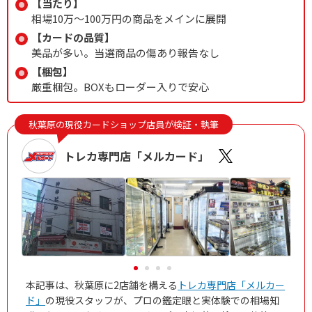
【当たり】
相場10万〜100万円の商品をメインに展開
【カードの品質】
美品が多い。当選商品の傷あり報告なし
【梱包】
厳重梱包。BOXもローダー入りで安心
秋葉原の現役カードショップ店員が検証・執筆
トレカ専門店「メルカード」
本記事は、秋葉原に2店舗を構える
トレカ専門店「メルカー
ド」
の現役スタッフが、プロの鑑定眼と実体験での相場知