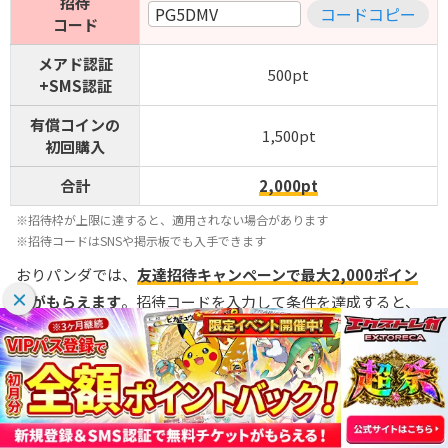
招待
PG5DMV
コードコピー
コード
メアド認証
500pt
+SMS認証
有償コインの
1,500pt
初回購入
合計
2,000pt
※招待枠が上限に達すると、適用されない場合があります
※招待コードはSNSや掲示板でも入手できます
おりパンダでは、
友達招待キャンペーンで最大2,000ポイン
トがもらえます
。招待コードを入力して条件を達成すると、
入力した人・招待した人の双方に特典が付与される仕組みで
す。
登録後にメールアドレスとSMS認証が完了すると、500ポイン
トが付与されます。さらに、初めての課金で1,500ポイント追