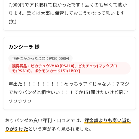
7,000円でアド取れて良かったです！届くのも早くて助か
ります。暫くは大事に保管しておこうかなって思います
(笑)
カンジーラ 様
獲得にかかった金額：約30,000円
獲得賞品：ピカチュウVMAX(PSA10)、ピカチュウ(マックプロ
モ/PSA10)、ポケモンカード151(1BOX)
声出た！！！！！！！！！めっちゃアドじゃない！？マジ
でおりパンダと相性いい！！！てか151開けたいけど悩む
ううううう
おりパンダの良い評判・口コミでは、
課金額よりも高い当た
りが引けた
という声が多く見られました。