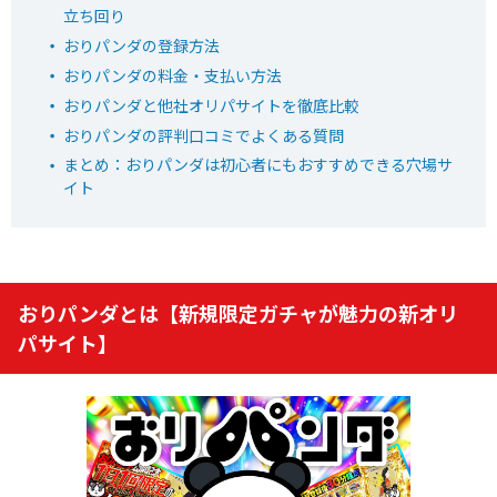
立ち回り
おりパンダの登録方法
おりパンダの料金・支払い方法
6
2周年大感謝祭イベント開催中！
オリパワン
おりパンダと他社オリパサイトを徹底比較
初回限定LINEクーポン配布中！
おりパンダの評判口コミでよくある質問
新規限定でアド確5種が引ける
まとめ：おりパンダは初心者にもおすすめできる穴場サ
下記招待コードで最大1,500コイン！
イト
baxGPb
招待コード
オリパワン公式サイトを見る
おりパンダとは【新規限定ガチャが魅力の新オリ
パサイト】
7
TVCM記念超還元イベント開幕
オリくじ
LINEクーポンで最大90%OFF
毎日無料ガチャが引ける
還元率115％超えのオリパが毎日登場！