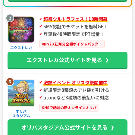
2
超祭ウルトラフェス！18時開幕
SMS認証でチケットを無料GET
登録後48時間限定でPT増量！
VIPパス初月分全額ポイントバック！
エクストレカ
エクストレカ公式サイトを見る
3
激熱イベント オリスタ祭開催中
新規限定8種類のアド確が引ける
atoneなど3種類の後払いに対応
SNSで話題の新オンラインオリパ
オリパ
スタジアム
オリパスタジアム公式サイトを見る