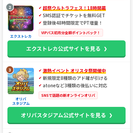
2
超祭ウルトラフェス！18時開幕
SMS認証でチケットを無料GET
登録後48時間限定でPT増量！
VIPパス初月分全額ポイントバック！
エクストレカ
エクストレカ公式サイトを見る
3
激熱イベント オリスタ祭開催中
新規限定8種類のアド確が引ける
atoneなど3種類の後払いに対応
SNSで話題の新オンラインオリパ
オリパ
スタジアム
オリパスタジアム公式サイトを見る