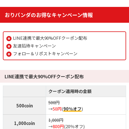
おりパンダのお得なキャンペーン情報
8
1周年記念イベント開催中！
TORAオリパ
新規登録限定で最大90％OFF
新規限定5種類のアド確が引ける
LINE連携で最大90%OFFクーポン配布
還元率110%超の限定ガチャが引ける！
友達招待キャンペーン
フォロー＆リポストキャンペーン
TORAオリパ公式サイトを見る
LINE連携で最大90%OFFクーポン配布
クーポン適用時の金額
500円
500coin
→
50円
(
90％オフ
)
1,000円
1,000coin
→
800円
(20％オフ)