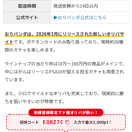
配送時期
発送依頼から14日以内
公式サイト
▶おりパンダ公式はこちら
おりパンダは、2026年3月にリリースされた新しいオリパサ
イト
です。ポケモンカードのみ取り扱っており、常時約30種
類のガチャを楽しめます。
ラインナップの当たり枠は10万〜100万円の商品がメインで、
中にはがんばリーリエPSA10が狙える目玉ガチャも用意され
ています。
また、小口でマイルドなオリパも充実しており、現実的に勝
ちを狙いやすいのが特徴です。
新規登録限定アド確オリパが熱い！
EQRZ7C
招待コード
入力で最大2,000pt！