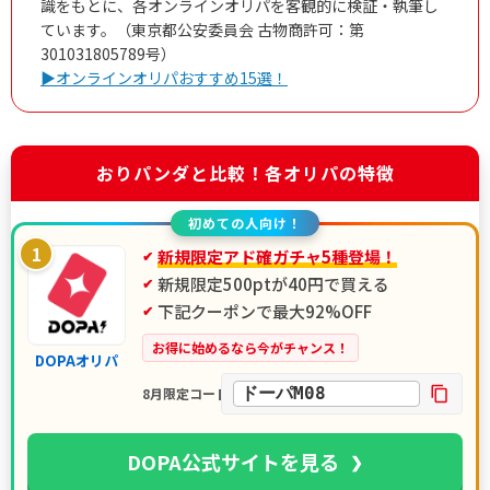
識をもとに、各オンラインオリパを客観的に検証・執筆し
ています。（東京都公安委員会 古物商許可：第
301031805789号）
▶オンラインオリパおすすめ15選！
おりパンダと比較！各オリパの特徴
初めての人向け！
1
新規限定アド確ガチャ5種登場！
新規限定500ptが40円で買える
下記クーポンで最大92%OFF
お得に始めるなら今がチャンス！
DOPAオリパ
ドーパM08
8月限定コード
DOPA公式サイトを見る