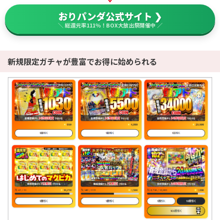
おりパンダ公式サイト ❯
＼ 総還元率111％！BOX大放出祭開催中 ／
新規限定ガチャが豊富でお得に始められる