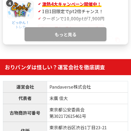
4
激熱4大キャンペーン開催中！
1日1回限定でpt2倍チャンス！
クーポンで10,000ptが7,900円
どっかん！
トレカ
当サイト限定！最大21%OFFクーポン
もっと見る
IYGANSSF
限定クーポン
どっかん！トレカ公式サイトを見る
おりパンダは怪しい？運営会社を徹底調査
5
新規限定アド確ガチャが6種類！
おりパンダ
運営会社
Pandaverse株式会社
新規アド確で4,554coin以上獲得
ログボで無料ガチャが引ける
代表者
末廣 佳大
公式LINE連携で初回最大90％OFF！
東京都公安委員会
古物商許可番号
第302172615461号
おりパンダ公式サイトを見る
東京都渋谷区渋谷1丁目23-21
住所