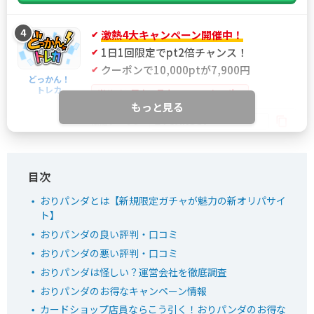
4
激熱4大キャンペーン開催中！
1日1回限定でpt2倍チャンス！
クーポンで10,000ptが7,900円
どっかん！
トレカ
当サイト限定！最大21%OFFクーポン
もっと見る
IYGANSSF
限定クーポン
どっかん！トレカ公式サイトを見る
おりパンダとは【新規限定ガチャが魅力の新オリパサイ
ト】
5
新規限定アド確ガチャが6種類！
おりパンダ
おりパンダの良い評判・口コミ
新規アド確で4,554coin以上獲得
ログボで無料ガチャが引ける
おりパンダの悪い評判・口コミ
おりパンダは怪しい？運営会社を徹底調査
公式LINE連携で初回最大90％OFF！
おりパンダのお得なキャンペーン情報
カードショップ店員ならこう引く！おりパンダのお得な
おりパンダ公式サイトを見る