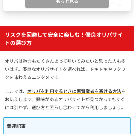
もっと見る
IYGANSSF
限定クーポン
どっかん！トレカ公式サイトを見る
リスクを回避して安全に楽しむ！優良オリパサイ
トの選び方
5
新規限定アド確ガチャが6種類！
おりパンダ
LINE連携で初回最大90％OFF
オリパは魅力もたくさんあって引いてみたいと思った人も多
招待コード入力で最大2,000pt
いはず。優良なオリパサイトを選べれば、ドキドキやワクワ
小口で当たりやすい新オンラインオリパ
クを味わえるエンタメです。
EQRZ7C
招待コード
ここでは、
オリパを利用するときに悪質業者を避ける方法
を
お伝えします。興味があるオリパサイトが見つかってもすぐ
おりパンダ公式サイトを見る
には引かず、選び方と照らし合わせてから利用しましょう。
6
関連記事
2周年大感謝祭イベント開催中！
オリパワン
初回限定LINEクーポン配布中！