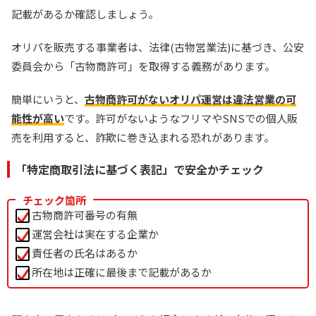
TORAオリパ
記載があるか確認しましょう。
新規登録限定で最大90％OFF
新規限定5種類のアド確が引ける
オリパを販売する事業者は、法律(古物営業法)に基づき、公安
還元率110%超の限定ガチャが引ける！
委員会から「古物商許可」を取得する義務があります。
TORAオリパ公式サイトを見る
簡単にいうと、
古物商許可がないオリパ運営は違法営業の可
能性が高い
です。許可がないようなフリマやSNSでの個人販
売を利用すると、詐欺に巻き込まれる恐れがあります。
「特定商取引法に基づく表記」で安全かチェック
チェック箇所
古物商許可番号の有無
運営会社は実在する企業か
責任者の氏名はあるか
所在地は正確に最後まで記載があるか