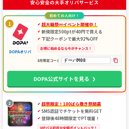
安心安全の大手オリパサービス
初めての人向け！
1
超大輪祭∞イベント開催中！
新規限定500ptが40円で買える
下記クーポンで最大92%OFF
お得に始めるなら今がチャンス！
DOPAオリパ
ドーパM08
8月限定コード
DOPA公式サイトを見る
2
超祭限定！100ばら撒き祭開幕
SMS認証でチケットを無料GET
登録後48時間限定でPT増量！
VIPパス初月分全額ポイントバック！