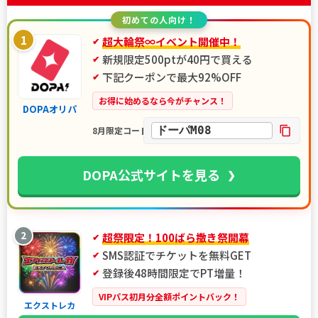
初めての人向け！
1
超大輪祭∞イベント開催中！
新規限定500ptが40円で買える
下記クーポンで最大92%OFF
お得に始めるなら今がチャンス！
DOPAオリパ
ドーパM08
8月限定コード
DOPA公式サイトを見る
2
超祭限定！100ばら撒き祭開幕
SMS認証でチケットを無料GET
登録後48時間限定でPT増量！
VIPパス初月分全額ポイントバック！
エクストレカ