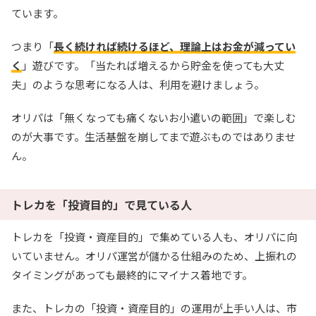
ています。
新規限定5種類のアド確が引ける
還元率110%超の限定ガチャが引ける！
つまり「
長く続ければ続けるほど、理論上はお金が減ってい
く
」遊びです。「当たれば増えるから貯金を使っても大丈
TORAオリパ公式サイトを見る
夫」のような思考になる人は、利用を避けましょう。
オリパは「無くなっても痛くないお小遣いの範囲」で楽しむ
のが大事です。生活基盤を崩してまで遊ぶものではありませ
ん。
トレカを「投資目的」で見ている人
トレカを「投資・資産目的」で集めている人も、オリパに向
いていません。オリパ運営が儲かる仕組みのため、上振れの
タイミングがあっても最終的にマイナス着地です。
また、トレカの「投資・資産目的」の運用が上手い人は、市