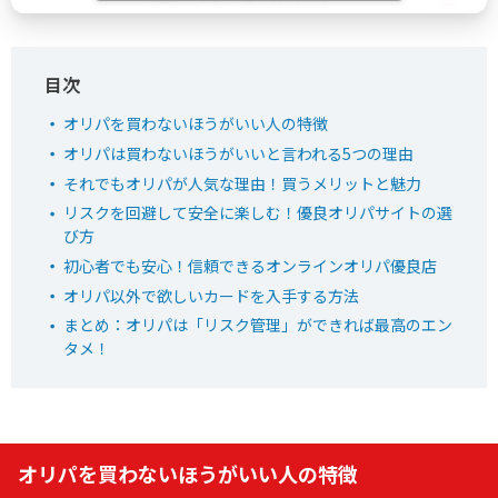
どっかん！トレカ公式サイトを見る
オリパを買わないほうがいい人の特徴
5
新規限定アド確ガチャが6種類！
オリパは買わないほうがいいと言われる5つの理由
おりパンダ
LINE連携で初回最大90％OFF
それでもオリパが人気な理由！買うメリットと魅力
招待コード入力で最大2,000pt
リスクを回避して安全に楽しむ！優良オリパサイトの選
び方
小口で当たりやすい新オンラインオリパ
初心者でも安心！信頼できるオンラインオリパ優良店
EQRZ7C
招待コード
オリパ以外で欲しいカードを入手する方法
まとめ：オリパは「リスク管理」ができれば最高のエン
タメ！
おりパンダ公式サイトを見る
6
2周年大感謝祭イベント開催中！
オリパワン
初回限定LINEクーポン配布中！
オリパを買わないほうがいい人の特徴
新規限定でアド確5種が引ける