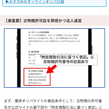
▶おすすめのオンラインオリパ15選
新規限定でアド確5種が引ける
下記招待コードで最大1,500コイン！
【最重要】古物商許可証を取得かつ法人運営
baxGPb
招待コード
オリパワン公式サイトを見る
7
新弾発売記念イベント開催中！
オリくじ
LINEクーポンで最大90%OFF
毎日無料ガチャが引ける
還元率100％超えの時限オリパが熱い！
オリくじ公式サイトを見る
まず、優良オリパサイトの最低条件として、古物商の許可番
号が公式サイトの最下部や「特定商取引法に基づく表記」に
8
1周年記念イベント開催中！