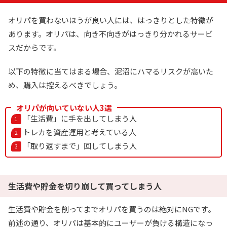
下記招待コードで最大1,500コイン！
オリパを買わないほうが良い人には、はっきりとした特徴が
あります。オリパは、向き不向きがはっきり分かれるサービ
baxGPb
招待コード
スだからです。
オリパワン公式サイトを見る
以下の特徴に当てはまる場合、泥沼にハマるリスクが高いた
め、購入は控えるべきでしょう。
7
新弾発売記念イベント開催中！
オリパが向いていない人3選
オリくじ
「生活費」に手を出してしまう人
LINEクーポンで最大90%OFF
毎日無料ガチャが引ける
トレカを資産運用と考えている人
「取り返すまで」回してしまう人
還元率100％超えの時限オリパが熱い！
オリくじ公式サイトを見る
生活費や貯金を切り崩して買ってしまう人
生活費や貯金を削ってまでオリパを買うのは絶対にNGです。
8
1周年記念イベント開催中！
TORAオリパ
前述の通り、オリパは基本的にユーザーが負ける構造になっ
新規登録限定で最大90％OFF