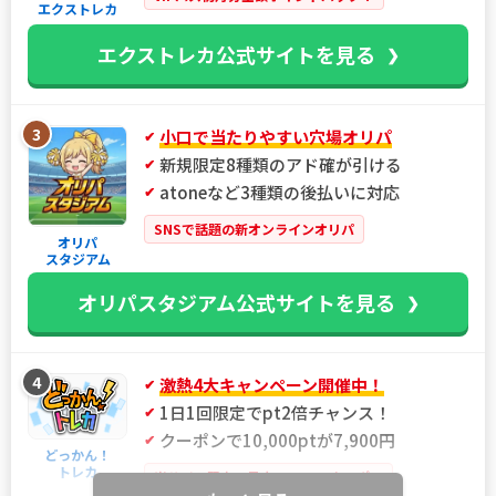
エクストレカ
エクストレカ公式サイトを見る
3
小口で当たりやすい穴場オリパ
新規限定8種類のアド確が引ける
atoneなど3種類の後払いに対応
SNSで話題の新オンラインオリパ
オリパ
スタジアム
オリパスタジアム公式サイトを見る
4
激熱4大キャンペーン開催中！
1日1回限定でpt2倍チャンス！
クーポンで10,000ptが7,900円
どっかん！
トレカ
当サイト限定！最大21%OFFクーポン