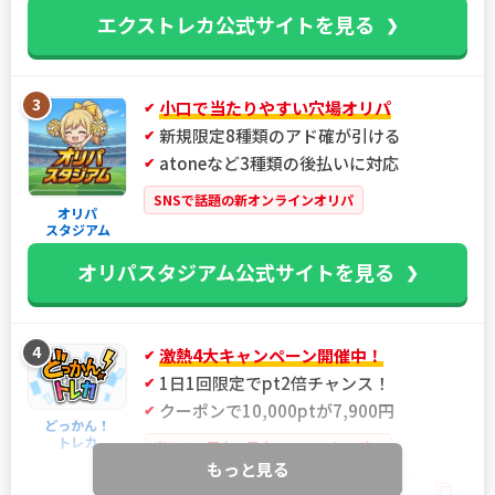
エクストレカ公式サイトを見る
3
小口で当たりやすい穴場オリパ
新規限定8種類のアド確が引ける
atoneなど3種類の後払いに対応
SNSで話題の新オンラインオリパ
オリパ
スタジアム
オリパスタジアム公式サイトを見る
4
激熱4大キャンペーン開催中！
1日1回限定でpt2倍チャンス！
クーポンで10,000ptが7,900円
どっかん！
トレカ
当サイト限定！最大21%OFFクーポン
もっと見る
IYGANSSF
限定クーポン