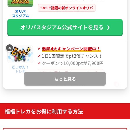
SNSで話題の新オンラインオリパ
オリパ
スタジアム
オリパスタジアム公式サイトを見る
4
激熱4大キャンペーン開催中！
1日1回限定でpt2倍チャンス！
クーポンで10,000ptが7,900円
どっかん！
トレカ
当サイト限定！最大21%OFFクーポン
もっと見る
IYGANSSF
限定クーポン
どっかん！トレカ公式サイトを見る
福福トレカをお得に利用する方法
5
新規限定アド確ガチャが6種類！
おりパンダ