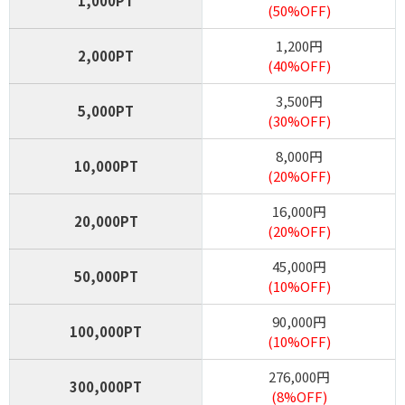
1,000PT
7
TVCM記念超還元イベント開幕！
オリくじ
(50%OFF)
LINEクーポンで最大90%OFF
1,200円
毎日無料ガチャが引ける
2,000PT
(40%OFF)
還元率115％超えのオリパが毎日登場！
3,500円
5,000PT
(30%OFF)
オリくじ公式サイトを見る
8,000円
10,000PT
(20%OFF)
8
1周年記念イベント開催中！
TORAオリパ
16,000円
新規登録限定で最大90％OFF
20,000PT
(20%OFF)
新規限定5種類のアド確が引ける
45,000円
還元率110%超の限定ガチャが引ける！
50,000PT
(10%OFF)
TORAオリパ公式サイトを見る
90,000円
100,000PT
(10%OFF)
276,000円
300,000PT
(8%OFF)