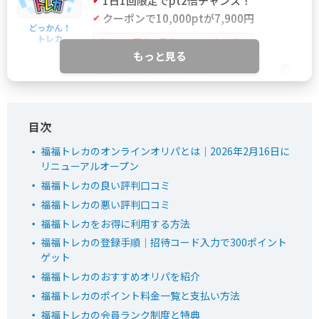
1日1回限定でpt2倍チャンス！
クーポンで10,000ptが7,900円
どっかん！
トレカ
当サイト限定！最大21%OFFクーポン
もっと見る
IYGANSSF
限定クーポン
どっかん！トレカ公式サイトを見る
福福トレカのオンラインオリパとは｜2026年2月16日に
リニューアルオープン
5
新規限定アド確ガチャが6種類！
おりパンダ
福福トレカの良い評判口コミ
新規アド確で4,554coin以上獲得
ログボで無料ガチャが引ける
福福トレカの悪い評判口コミ
福福トレカをお得に利用する方法
公式LINE連携で初回最大90％OFF！
福福トレカの登録手順｜招待コード入力で300ポイント
ゲット
おりパンダ公式サイトを見る
福福トレカのおすすめオリパを紹介
福福トレカのポイント料金一覧と支払い方法
福福トレカの会員ランク制度と特典
6
2周年大感謝祭イベント開催中！