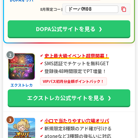
ドーパM08
8月限定コード
DOPA公式サイトを見る
2
史上最大級イベント超祭開幕！
SMS認証でチケットを無料GET
登録後48時間限定でPT増量！
VIPパス初月分全額ポイントバック！
エクストレカ
エクストレカ公式サイトを見る
3
小口で当たりやすい穴場オリパ
新規限定8種類のアド確が引ける
atoneなど3種類の後払いに対応