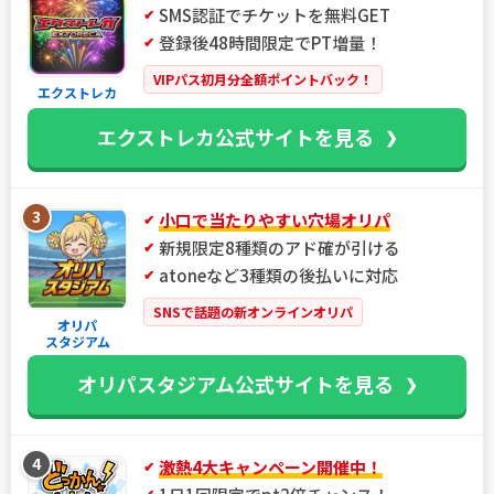
SMS認証でチケットを無料GET
登録後48時間限定でPT増量！
VIPパス初月分全額ポイントバック！
エクストレカ
エクストレカ公式サイトを見る
3
小口で当たりやすい穴場オリパ
新規限定8種類のアド確が引ける
atoneなど3種類の後払いに対応
SNSで話題の新オンラインオリパ
オリパ
スタジアム
オリパスタジアム公式サイトを見る
4
激熱4大キャンペーン開催中！