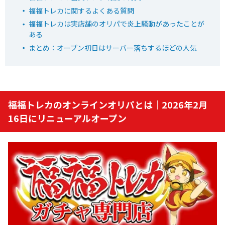
オリパワン
福福トレカに関するよくある質問
初回限定LINEクーポン配布中！
福福トレカは実店舗のオリパで炎上騒動があったことが
新規限定でアド確5種が引ける
ある
下記招待コードで最大1,500コイン！
まとめ：オープン初日はサーバー落ちするほどの人気
baxGPb
招待コード
オリパワン公式サイトを見る
福福トレカのオンラインオリパとは｜2026年2月
16日にリニューアルオープン
7
TVCM記念超還元イベント開幕！
オリくじ
LINEクーポンで最大90%OFF
毎日無料ガチャが引ける
還元率115％超えのオリパが毎日登場！
オリくじ公式サイトを見る