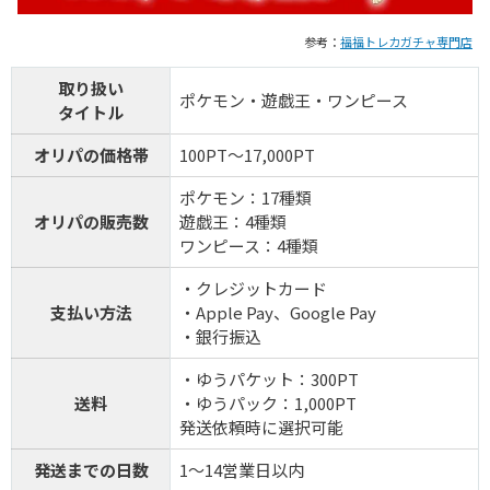
8
1周年記念イベント開催中！
TORAオリパ
参考：
福福トレカガチャ専門店
新規登録限定で最大90％OFF
新規限定5種類のアド確が引ける
取り扱い
ポケモン・遊戯王・ワンピース
タイトル
還元率110%超の限定ガチャが引ける！
オリパの価格帯
100PT～17,000PT
TORAオリパ公式サイトを見る
ポケモン：17種類
オリパの販売数
遊戯王：4種類
ワンピース：4種類
・クレジットカード
支払い方法
・Apple Pay、Google Pay
・銀行振込
・ゆうパケット：300PT
送料
・ゆうパック：1,000PT
発送依頼時に選択可能
発送までの日数
1～14営業日以内