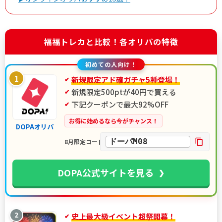
福福トレカと比較！各オリパの特徴
初めての人向け！
1
新規限定アド確ガチャ5種登場！
新規限定500ptが40円で買える
下記クーポンで最大92%OFF
お得に始めるなら今がチャンス！
DOPAオリパ
ドーパM08
8月限定コード
DOPA公式サイトを見る
2
史上最大級イベント超祭開幕！