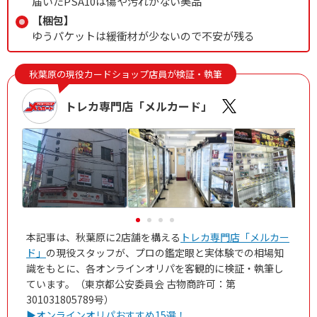
届いたPSA10は傷や汚れがない美品
【梱包】
ゆうパケットは緩衝材が少ないので不安が残る
秋葉原の現役カードショップ店員が検証・執筆
トレカ専門店「メルカード」
本記事は、秋葉原に2店舗を構える
トレカ専門店「メルカー
ド」
の現役スタッフが、プロの鑑定眼と実体験での相場知
識をもとに、各オンラインオリパを客観的に検証・執筆し
ています。（東京都公安委員会 古物商許可：第
301031805789号）
▶オンラインオリパおすすめ15選！