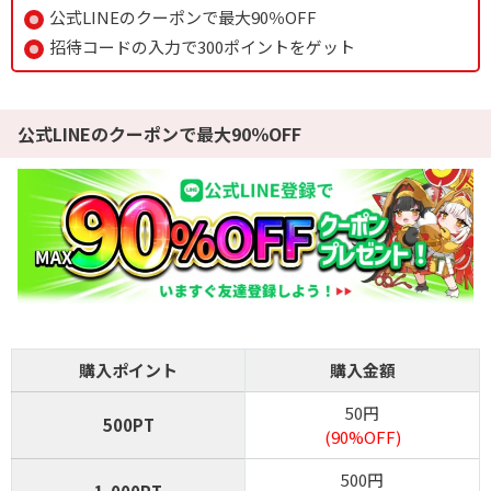
新規アド確で4,554coin以上獲得
公式LINEのクーポンで最大90％OFF
ログボで無料ガチャが引ける
招待コードの入力で300ポイントをゲット
公式LINE連携で初回最大90％OFF！
おりパンダ公式サイトを見る
公式LINEのクーポンで最大90％OFF
6
2周年大感謝祭イベント開催中！
オリパワン
初回限定LINEクーポン配布中！
新規限定でアド確5種が引ける
下記招待コードで最大1,500コイン！
baxGPb
招待コード
購入ポイント
購入金額
オリパワン公式サイトを見る
50円
500PT
(90%OFF)
500円