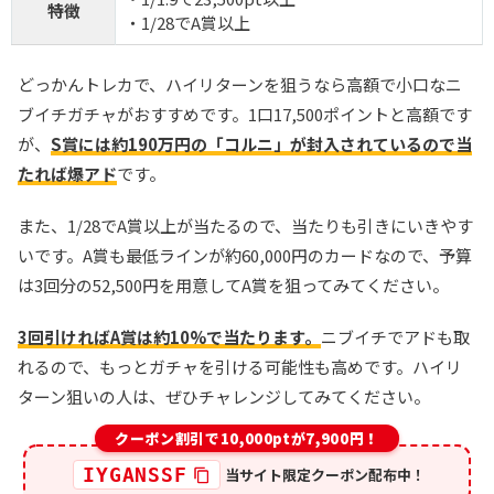
特徴
・1/28でA賞以上
どっかんトレカで、ハイリターンを狙うなら高額で小口なニ
ブイチガチャがおすすめです。1口17,500ポイントと高額です
が、
S賞には約190万円の「コルニ」が封入されているので当
たれば爆アド
です。
また、1/28でA賞以上が当たるので、当たりも引きにいきやす
いです。A賞も最低ラインが約60,000円のカードなので、予算
は3回分の52,500円を用意してA賞を狙ってみてください。
3回引ければA賞は約10%で当たります。
ニブイチでアドも取
れるので、もっとガチャを引ける可能性も高めです。ハイリ
ターン狙いの人は、ぜひチャレンジしてみてください。
クーポン割引で10,000ptが7,900円！
IYGANSSF
当サイト限定クーポン配布中！