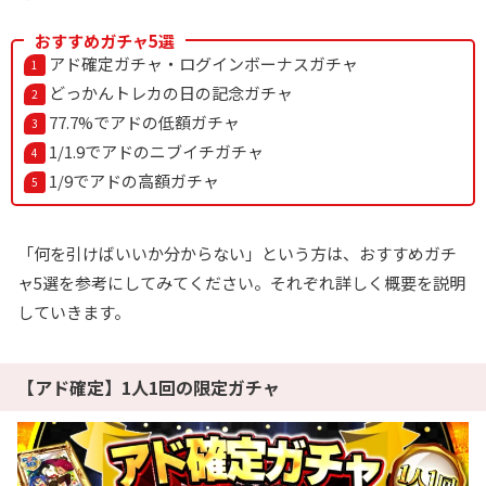
おすすめガチャ5選
オリパワン公式サイトを見る
アド確定ガチャ・ログインボーナスガチャ
どっかんトレカの日の記念ガチャ
77.7%でアドの低額ガチャ
7
ゆいのマイルドご褒美祭開催中
1/1.9でアドのニブイチガチャ
オリくじ
LINEクーポンで最大90%OFF
1/9でアドの高額ガチャ
毎日無料ガチャが引ける
還元率100％超えの時限オリパが熱い！
「何を引けばいいか分からない」という方は、おすすめガチ
ャ5選を参考にしてみてください。それぞれ詳しく概要を説明
オリくじ公式サイトを見る
していきます。
8
1周年記念イベント開催中！
TORAオリパ
【アド確定】1人1回の限定ガチャ
新規登録限定で最大90％OFF
新規限定5種類のアド確が引ける
還元率110%超の限定ガチャが引ける！