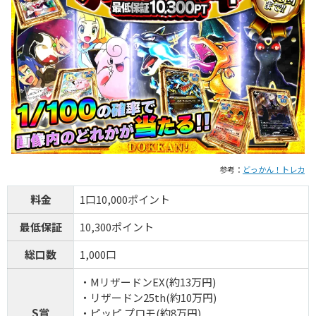
TORAオリパ公式サイトを見る
参考：
どっかん！トレカ
料金
1口10,000ポイント
最低保証
10,300ポイント
総口数
1,000口
・MリザードンEX(約13万円)
・リザードン25th(約10万円)
S賞
・ピッピ プロモ(約8万円)