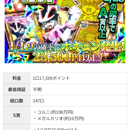
料金
1口17,500ポイント
最低保証
不明
総口数
247口
・コルニ(約190万円)
S賞
・メガルカリオ(約10万円)
・1/1.9で23,500pt以上