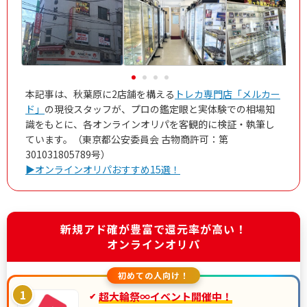
本記事は、秋葉原に2店舗を構える
トレカ専門店「メルカー
ド」
の現役スタッフが、プロの鑑定眼と実体験での相場知
識をもとに、各オンラインオリパを客観的に検証・執筆し
ています。（東京都公安委員会 古物商許可：第
301031805789号）
▶オンラインオリパおすすめ15選！
新規アド確が豊富で還元率が高い！
オンラインオリパ
初めての人向け！
1
超大輪祭∞イベント開催中！