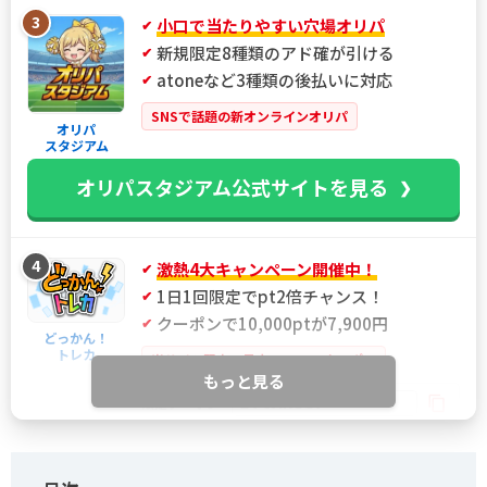
3
小口で当たりやすい穴場オリパ
新規限定8種類のアド確が引ける
atoneなど3種類の後払いに対応
SNSで話題の新オンラインオリパ
オリパ
スタジアム
オリパスタジアム公式サイトを見る
4
激熱4大キャンペーン開催中！
1日1回限定でpt2倍チャンス！
クーポンで10,000ptが7,900円
どっかん！
トレカ
当サイト限定！最大21%OFFクーポン
もっと見る
IYGANSSF
限定クーポン
どっかん！トレカ公式サイトを見る