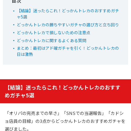
【結論】迷ったらこれ！どっかんトレカのおすすめガチ
ャ5選
5
新規限定アド確ガチャが6種類！
おりパンダ
どっかんトレカの勝ちやすいガチャの選び方と立ち回り
LINE連携で初回最大90％OFF
招待コード入力で最大2,000pt
どっかんトレカで損しないための注意点
どっかんトレカに関するよくある質問
小口で当たりやすい新オンラインオリパ
まとめ：最初はアド確ガチャを引く！どっかんトレカの
EQRZ7C
日は激熱
招待コード
おりパンダ公式サイトを見る
【結論】迷ったらこれ！どっかんトレカのおすす
6
2周年大感謝祭イベント開催中！
めガチャ5選
オリパワン
初回限定LINEクーポン配布中！
新規限定でアド確5種が引ける
「オリパの完売までの早さ」「SNSでの当選報告」「カドシ
下記招待コードで最大1,500コイン！
ョ店員の目線」の3点からどっかんトレカのおすすめガチャを
選びました。
baxGPb
招待コード