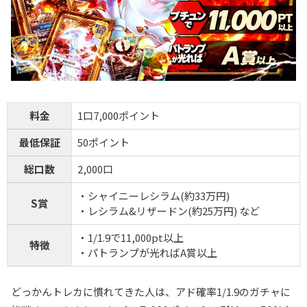
料金
1口7,000ポイント
最低保証
50ポイント
総口数
2,000口
・シャイニーレシラム(約33万円)
S賞
・レシラム&リザードン(約25万円) など
・1/1.9で11,000pt以上
特徴
・パトランプが光ればA賞以上
どっかんトレカに慣れてきた人は、アド確率1/1.9のガチャに