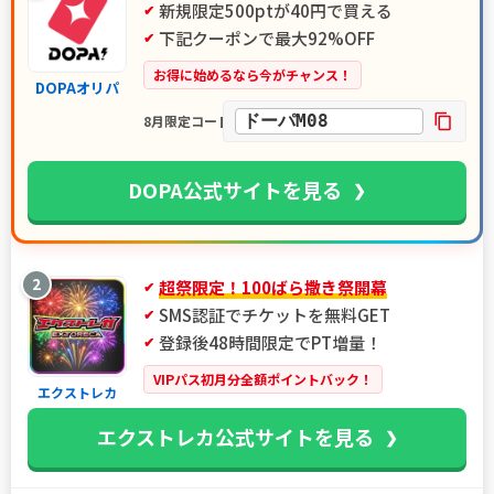
新規限定500ptが40円で買える
下記クーポンで最大92%OFF
お得に始めるなら今がチャンス！
DOPAオリパ
ドーパM08
8月限定コード
DOPA公式サイトを見る
2
超祭限定！100ばら撒き祭開幕
SMS認証でチケットを無料GET
登録後48時間限定でPT増量！
VIPパス初月分全額ポイントバック！
エクストレカ
エクストレカ公式サイトを見る