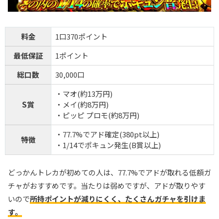
料金
1口370ポイント
最低保証
1ポイント
総口数
30,000口
・マオ(約13万円)
S賞
・メイ(約8万円)
・ピッピ プロモ(約8万円)
・77.7%でアド確定(380pt以上)
特徴
・1/14でポキュン発生(B賞以上)
どっかんトレカが初めての人は、77.7%でアドが取れる低額ガ
チャがおすすめです。当たりは弱めですが、アドが取りやす
いので
所持ポイントが減りにくく、たくさんガチャを引けま
す。