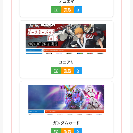
デュエマ
EC
買取
X
ユニアリ
EC
買取
X
ガンダムカード
EC
買取
X