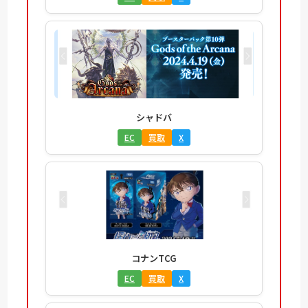
シャドバ
EC
買取
X
コナンTCG
EC
買取
X