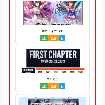
ホロライブTCG
EC
買取
X
ロルカナ
EC
買取
X