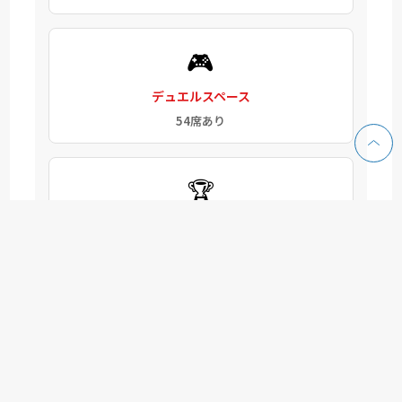
🎮
デュエルスペース
54席あり
🏆
イベント
随時開催
🚭
喫煙
禁煙
（電子タバコ含む）